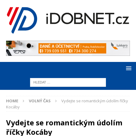
HOME
VOLNÝ ČAS
Vydejte se romantickým údolím říčky
Kocáby
Vydejte se romantickým údolím
říčky Kocáby