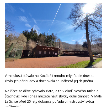
V minulosti stávalo na Kocábě i mnoho mlýnů, ale dnes tu
zbylo jen pár budov a dochovala se některá jejich jména.
Na říčce se dříve rýžovalo zlato, a to v okolí Nového Knína a
Štěchovic, kde i dnes můžete najít zbytky důlní činnosti. V Malé
Lečici se před 25 lety dokonce pořádalo mistrovství světa
v rýžování.