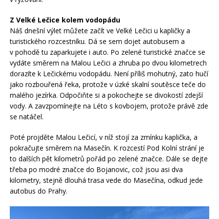
Z Velké Lečice kolem vodopádu
Náš dnešní výlet můžete začít ve Velké Lečici u kapličky a
turistického rozcestníku. Dá se sem dojet autobusem a
v pohodě tu zaparkujete i auto. Po zelené turistické značce se
vydáte směrem na Malou Lečici a zhruba po dvou kilometrech
dorazíte k Lečickému vodopádu. Není příliš mohutný, zato hučí
jako rozbouřená řeka, protože v úzké skalní soutěsce teče do
malého jezírka. Odpočiňte si a pokochejte se divokostí zdejší
vody. A zavzpomínejte na Léto s kovbojem, protože právě zde
se natáčel.
Poté projděte Malou Lečicí, v níž stojí za zmínku kaplička, a
pokračujte směrem na Masečín. K rozcestí Pod Kolní strání je
to dalších pět kilometrů pořád po zelené značce. Dále se dejte
třeba po modré značce do Bojanovic, což jsou asi dva
kilometry, stejně dlouhá trasa vede do Masečína, odkud jede
autobus do Prahy.