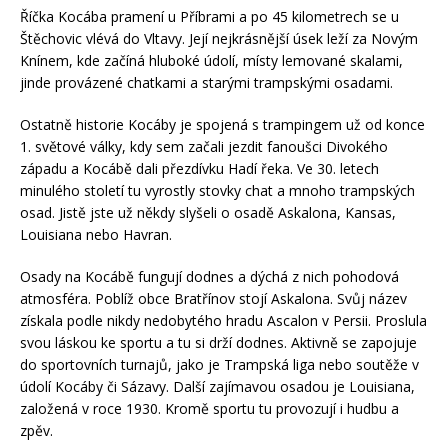
Říčka Kocába pramení u Příbrami a po 45 kilometrech se u
Štěchovic vlévá do Vltavy. Její nejkrásnější úsek leží za Novým
Knínem, kde začíná hluboké údolí, místy lemované skalami,
jinde provázené chatkami a starými trampskými osadami.
Ostatně historie Kocáby je spojená s trampingem už od konce
1. světové války, kdy sem začali jezdit fanoušci Divokého
západu a Kocábě dali přezdívku Hadí řeka. Ve 30. letech
minulého století tu vyrostly stovky chat a mnoho trampských
osad. Jistě jste už někdy slyšeli o osadě Askalona, Kansas,
Louisiana nebo Havran.
Osady na Kocábě fungují dodnes a dýchá z nich pohodová
atmosféra. Poblíž obce Bratřínov stojí Askalona. Svůj název
získala podle nikdy nedobytého hradu Ascalon v Persii. Proslula
svou láskou ke sportu a tu si drží dodnes. Aktivně se zapojuje
do sportovních turnajů, jako je Trampská liga nebo soutěže v
údolí Kocáby či Sázavy. Další zajímavou osadou je Louisiana,
založená v roce 1930. Kromě sportu tu provozují i hudbu a
zpěv.