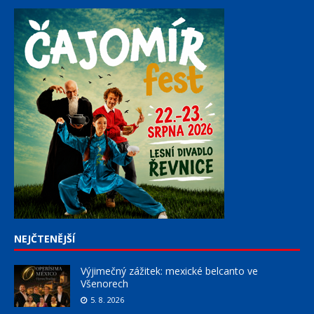
NEJČTENĚJŠÍ
Výjimečný zážitek: mexické belcanto ve
Všenorech
5. 8. 2026