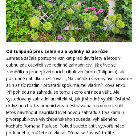
Od tulipánů přes zeleninu a bylinky až po růže
Zahrada začala postupně vznikat před devíti lety a letos v
dubnu zde otevřeli své rodinné zahradnictví. Již dříve se
zaměřili na prodej kvetoucích cibulovin (proto Tulipania), ale
postupně nabídku rozšiřovali. „Na začátku sezony nyní míváme
až 10 tisíc rostlin,“ prozradil spolumajitel Vladimír Kovalenko.
Při pohledu na zahradu se tomu skoro ani nedá věřit. Ale
vystudovaný zahradní architekt ví, jak ji vhodně využít. Ostatně
i když ho chod zahradnictví zaměstnává na maximum, stihl
letos navrhnout například květinovou zahradu s trvalkami u
prvorepublikové vily třebaňského souseda, vyhlášeného
kuchaře Romana Pauluse. Pokud budete chtít vytvořit něco
podobného, můžete to zkusit. Třeba se časově trefíte.