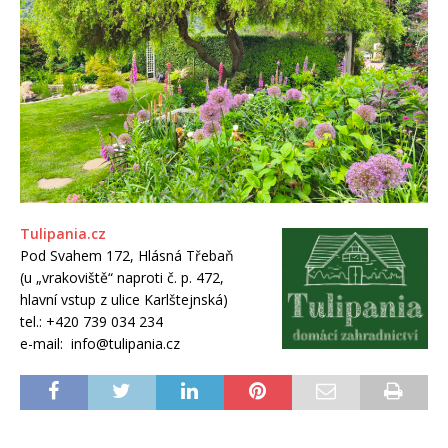
Tulipania.cz
Pod Svahem 172, Hlásná Třebaň
(u „vrakoviště“ naproti č. p. 472,
hlavní vstup z ulice Karlštejnská)
tel.: +420 739 034 234
e-mail: info@tulipania.cz