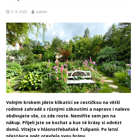
5. 9. 2025
admin
Volným krokem jdete klikatící se cestičkou na větší
rodinné zahradě s různými zákoutími a napravo i nalevo
obdivujete vše, co zde roste. Nemíříte sem jen na
nákup. Přijeli jste se kochat a kus té krásy si odvézt
domů. Vítejte v hlásnotřebaňské Tulipanii. Po letní
přestávce opět otevřela svou bránu.