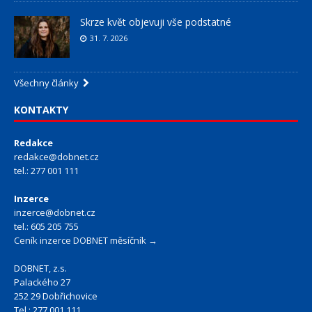
Skrze květ objevuji vše podstatné
31. 7. 2026
Všechny články
KONTAKTY
Redakce
redakce@dobnet.cz
tel.: 277 001 111
Inzerce
inzerce@dobnet.cz
tel.: 605 205 755
Ceník inzerce DOBNET měsíčník →
DOBNET, z.s.
Palackého 27
252 29 Dobřichovice
Tel.: 277 001 111