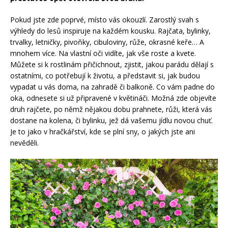
Pokud jste zde poprvé, místo vás okouzlí. Zarostlý svah s
výhledy do lesů inspiruje na každém kousku. Rajčata, bylinky,
trvalky, letničky, pivoňky, cibuloviny, růže, okrasné keře… A
mnohem více. Na vlastní oči vidíte, jak vše roste a kvete.
Můžete si k rostlinám přičichnout, zjistit, jakou parádu dělají s
ostatními, co potřebují k životu, a představit si, jak budou
vypadat u vás doma, na zahradě či balkoně. Co vám padne do
oka, odnesete si už připravené v květináči. Možná zde objevíte
druh rajčete, po němž nějakou dobu prahnete, růži, která vás
dostane na kolena, či bylinku, jež dá vašemu jídlu novou chuť.
Je to jako v hračkářství, kde se plní sny, o jakých jste ani
nevěděli.