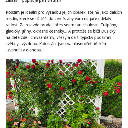
zastaví,“ popisuje pan Vladimír.
Podzim je ideální pro výsadbu jejich cibulek, stejně jako dalších
rostlin, které se už těší do země, aby vám na jaře udělaly
radost. Za rok zde prodají přes sedm tun cibulovin! Tulipány,
gladioly, jiřiny, okrasné česneky… A protože se blíží Dušičky,
najdete zde i chryzantémy, vřesy a další typicky podzimní
květiny i výzdobu. K dostání jsou na hlásnotřebaňském
„svahu“ i v e-shopu.