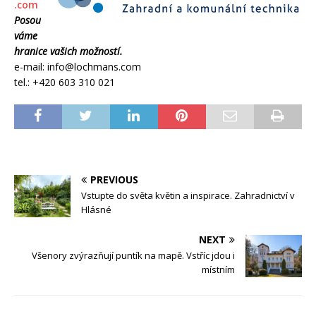
.com
Posou
váme
hranice vašich možností.
e-mail: info@lochmans.com
tel.: +420 603 310 021
PREVIOUS
Vstupte do světa květin a inspirace. Zahradnictví v
Hlásné
NEXT
Všenory zvýrazňují puntík na mapě. Vstříc jdou i
místním