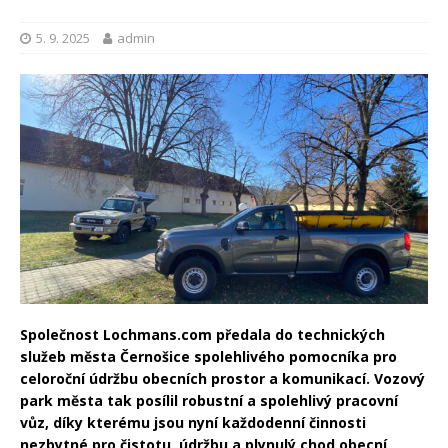
5. 9. 2025
admin
Společnost Lochmans.com předala do technických
služeb města Černošice spolehlivého pomocníka pro
celoroční údržbu obecních prostor a komunikací. Vozový
park města tak posílil robustní a spolehlivý pracovní
vůz, díky kterému jsou nyní každodenní činnosti
nezbytné pro čistotu, údržbu a plynulý chod obecní