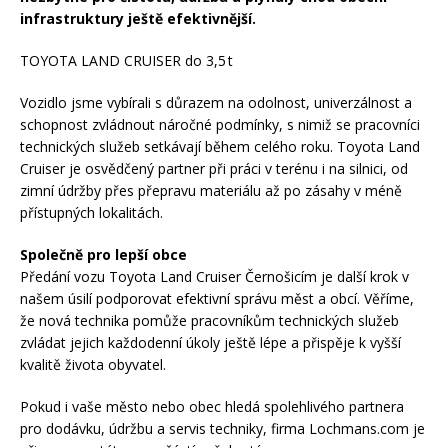
infrastruktury ještě efektivnější.
TOYOTA LAND CRUISER do 3,5 t
Vozidlo jsme vybírali s důrazem na odolnost, univerzálnost a
schopnost zvládnout náročné podmínky, s nimiž se pracovníci
technických služeb setkávají během celého roku. Toyota Land
Cruiser je osvědčený partner při práci v terénu i na silnici, od
zimní údržby přes přepravu materiálu až po zásahy v méně
přístupných lokalitách.
Společně pro lepší obce
Předání vozu Toyota Land Cruiser Černošicím je další krok v
našem úsilí podporovat efektivní správu měst a obcí. Věříme,
že nová technika pomůže pracovníkům technických služeb
zvládat jejich každodenní úkoly ještě lépe a přispěje k vyšší
kvalitě života obyvatel.
Pokud i vaše město nebo obec hledá spolehlivého partnera
pro dodávku, údržbu a servis techniky, firma Lochmans.com je