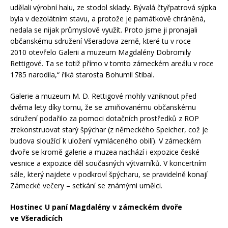
udělali výrobní halu, ze stodol sklady. Bývalá čtyřpatrová sýpka
byla v dezolátním stavu, a protože je památkově chráněná,
nedala se nijak průmyslově využít. Proto jsme ji pronajali
občanskému sdružení Všeradova země, které tu v roce
2010 otevřelo Galerii a muzeum Magdalény Dobromily
Rettigové. Ta se totiž přímo v tomto zámeckém areálu v roce
1785 narodila,“ říká starosta Bohumil Stibal.
Galerie a muzeum M. D. Rettigové mohly vzniknout před
dvěma lety díky tomu, že se zmiňovanému občanskému
sdružení podařilo za pomoci dotačních prostředků z ROP
zrekonstruovat starý špýchar (z německého Speicher, což je
budova sloužící k uložení vymláceného obilí). V zámeckém
dvoře se kromě galerie a muzea nachází i expozice české
vesnice a expozice děl současných výtvarníků. V koncertním
sále, který najdete v podkroví špýcharu, se pravidelně konají
Zámecké večery – setkání se známými umělci.
Hostinec U paní Magdalény v zámeckém dvoře
ve Všeradicích