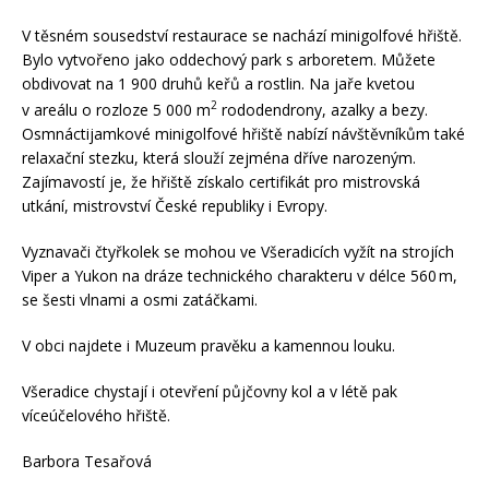
V těsném sousedství restaurace se nachází minigolfové hřiště.
Bylo vytvořeno jako oddechový park s arboretem. Můžete
obdivovat na 1 900 druhů keřů a rostlin. Na jaře kvetou
2
v areálu o rozloze 5 000 m
rododendrony, azalky a bezy.
Osmnáctijamkové minigolfové hřiště nabízí návštěvníkům také
relaxační stezku, která slouží zejména dříve narozeným.
Zajímavostí je, že hřiště získalo certifikát pro mistrovská
utkání, mistrovství České republiky i Evropy.
Vyznavači čtyřkolek se mohou ve Všeradicích vyžít na strojích
Viper a Yukon na dráze technického charakteru v délce 560 m,
se šesti vlnami a osmi zatáčkami.
V obci najdete i Muzeum pravěku a kamennou louku.
Všeradice chystají i otevření půjčovny kol a v létě pak
víceúčelového hřiště.
Barbora Tesařová