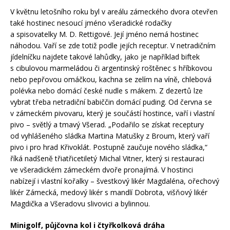
V květnu letošního roku byl v areálu zámeckého dvora otevřen
také hostinec nesoucí jméno všeradické rodačky
a spisovatelky M. D. Rettigové. Její jméno nemá hostinec
náhodou. Vaří se zde totiž podle jejích receptur. V netradičním
jídelníčku najdete takové lahůdky, jako je například biftek
s cibulovou marmeládou či argentinský roštěnec s hříbkovou
nebo pepřovou omáčkou, kachna se zelím na víně, chlebová
polévka nebo domácí české nudle s mákem. Z dezertů lze
vybrat třeba netradiční babiččin domácí puding. Od června se
v zámeckém pivovaru, který je součástí hostince, vaří i vlastní
pivo – světlý a tmavý Všerad. „Podařilo se získat receptury
od vyhlášeného sládka Martina Matušky z Broum, který vaří
pivo i pro hrad Křivoklát. Postupně zaučuje nového sládka,“
říká nadšeně třiatřicetiletý Michal Vitner, který si restauraci
ve všeradickém zámeckém dvoře pronajímá. V hostinci
nabízejí i vlastní kořalky – švestkový likér Magdaléna, ořechový
likér Zámecká, medový likér s mandlí Dobrota, višňový likér
Magdička a Všeradovu slivovici a bylinnou.
Minigolf, půjčovna kol i čtyřkolková dráha