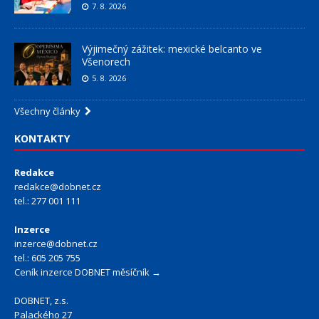
7. 8. 2026
Výjimečný zážitek: mexické belcanto ve
Všenorech
5. 8. 2026
Všechny články
KONTAKTY
Redakce
redakce@dobnet.cz
tel.: 277 001 111
Inzerce
inzerce@dobnet.cz
tel.: 605 205 755
Ceník inzerce DOBNET měsíčník →
DOBNET, z.s.
Palackého 27