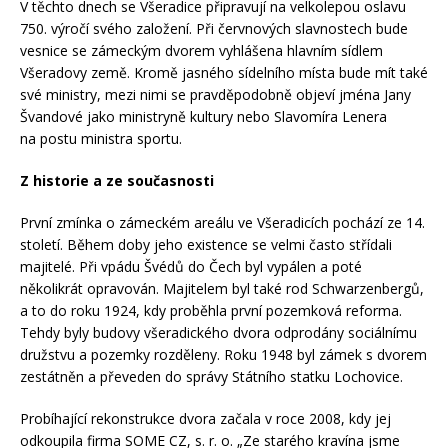
V těchto dnech se Všeradice připravují na velkolepou oslavu
750. výročí svého založení. Při červnových slavnostech bude
vesnice se zámeckým dvorem vyhlášena hlavním sídlem
Všeradovy země. Kromě jasného sídelního místa bude mít také
své ministry, mezi nimi se pravděpodobně objeví jména Jany
Švandové jako ministryně kultury nebo Slavomíra Lenera
na postu ministra sportu.
Z historie a ze současnosti
První zmínka o zámeckém areálu ve Všeradicích pochází ze 14.
století. Během doby jeho existence se velmi často střídali
majitelé. Při vpádu Švédů do Čech byl vypálen a poté
několikrát opravován. Majitelem byl také rod Schwarzenbergů,
a to do roku 1924, kdy proběhla první pozemková reforma.
Tehdy byly budovy všeradického dvora odprodány sociálnímu
družstvu a pozemky rozděleny. Roku 1948 byl zámek s dvorem
zestátněn a převeden do správy Státního statku Lochovice.
Probíhající rekonstrukce dvora začala v roce 2008, kdy jej
odkoupila firma SOME CZ, s. r. o. „Ze starého kravína jsme