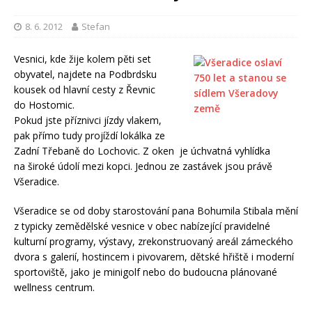
8. 6. 2012
Stefan
Vesnici, kde žije kolem pěti set
obyvatel, najdete na Podbrdsku
kousek od hlavní cesty z Řevnic
do Hostomic.
Pokud jste příznivci jízdy vlakem,
pak přímo tudy projíždí lokálka ze
Zadní Třebaně do Lochovic. Z oken je úchvatná vyhlídka
na široké údolí mezi kopci. Jednou ze zastávek jsou právě
Všeradice.
Všeradice se od doby starostování pana Bohumila Stibala mění
z typicky zemědělské vesnice v obec nabízející pravidelné
kulturní programy, výstavy, zrekonstruovaný areál zámeckého
dvora s galerií, hostincem i pivovarem, dětské hřiště i moderní
sportoviště, jako je minigolf nebo do budoucna plánované
wellness centrum.