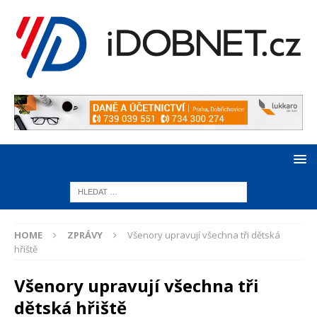
HOME
ZPRÁVY
Všenory upravují všechna tři dětská
hřiště
Všenory upravují všechna tři
dětská hřiště