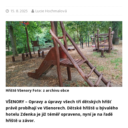
15. 8. 2025
Lucie Hochmalová
Hřiště Všenory Foto: z archivu obce
VŠENORY – Opravy a úpravy všech tří dětských hřišť
právě probíhají ve Všenorech. Dětské hřiště u bývalého
hotelu Zdenka je již téměř opraveno, nyní je na řadě
hřiště u závor.