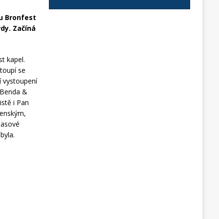
lu Bronfest
rdy. Začíná
st kapel.
stoupí se
í vystoupení
d Benda &
stě i Pan
řenským,
hlasové
byla.