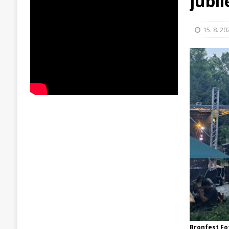
jubil
15. 8. 20
Bronfest Fot