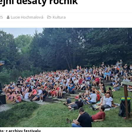
ejní desátý ročník
25
Lucie Hochmalová
Kultura
o: z archivu festivalu