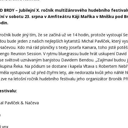
 BRDY – Jubilejní X. ročník multižánrového hudebního festiva
ní v sobotu 23. srpna v Amfiteátru Káji Maříka v Mníšku pod B
odin.
. ročník bude jiný tím, že se začíná už ve 14 hodin, protože vystoupí še
dou bude jeden z našich nejlepších kytaristů Michal Pavlíček, který vy
ačevou. Kdo má rád písničky s texty Josefa Kainara, toho jistě potěš
engo Reunion Session. V rytmu bluegrassu bude hrát uskupení Davi
 se světově uznávaným banjistou Davidem Bendou. „Zajímaví budou ji
kupina Řeka. Na pódium se dostane i kapela Vltava s Robertem Neb
 měla vystupovat už před čtyřmi lety, ale nedorazila kvůli jeho náhlé 
“ zve na letošní ročník hudebního festivalu jeho organizátor Broněk Při
stivalu:
al Pavlíček & Načeva
a
Lynx