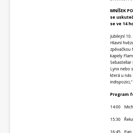
MNÍŠEK POD
se uskuteč
se ve 14 h
Jubilejní 10
Hlavní hvěz
zpěvačkou N
kapely Flam
Sebastellar
Lynx nebo s
která u nás
indispozici,
Program fe
14:00 Mich
15:30 Řek
16:45 Pan 