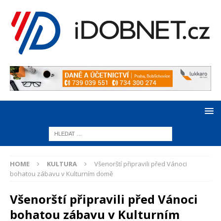
HOME
KULTURA
Všenorští připravili před Vánoci
bohatou zábavu v Kulturním domě
Všenorští připravili před Vánoci
bohatou zábavu v Kulturním