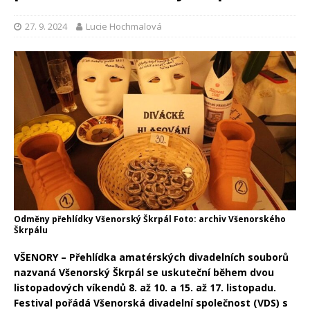
27. 9. 2024
Lucie Hochmalová
Odměny přehlídky Všenorský Škrpál Foto: archiv Všenorského
Škrpálu
VŠENORY – Přehlídka amatérských divadelních souborů
nazvaná Všenorský Škrpál se uskuteční během dvou
listopadových víkendů 8. až 10. a 15. až 17. listopadu.
Festival pořádá Všenorská divadelní společnost (VDS) s