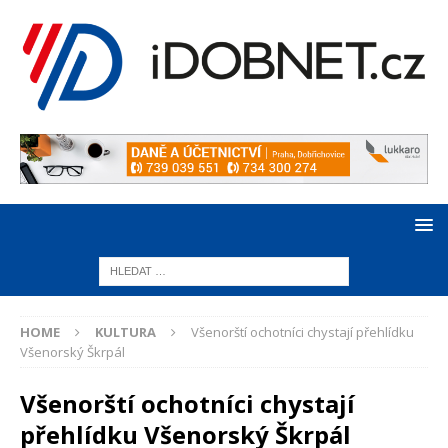
HOME
KULTURA
Všenorští ochotníci chystají přehlídku
Všenorský Škrpál
Všenorští ochotníci chystají
přehlídku Všenorský Škrpál