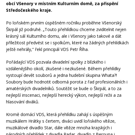
obcí Všenory v místním Kulturním domě, za přispění
Středočeského kraje.
Po loňském prvním úspěšném ročníku proběhne Všenorský
Škrpál již podruhé. „Touto přehlídkou chceme zviditelnit nejen
krásný sál Kulturního domu, ale i Všenory jako takové a dát
příležitost předvést se i spolkům, které na žádných přehlídkách
ještě nehrály,“ řekl principál VDS Petr Říha.
Pořádající VDS pozvala divadelní spolky z blízkého i
vzdálenějšího okolí, zkušené i nezkušené. Během přehlídky
vystoupí devět souborů a jedna hudební skupina Whata?!
Soubory bude hodnotit odborná porota z řad profesionálních i
amatérských divadelníků. Soutěžit se bude o Škrpál, a to za
nejlepší inscenaci, nejlepší herecký výkon, nejlepší režii a za
hlasování diváků.
Kromě domácí VDS, která přehlídku zahájí s úspěšným
muzikálem Hrátky s čertem, diváci uvidí loňského vítěze,
muzikálové divadlo Star, dále vítěze mnoha krajských i
národních přehlídek z divadla Radar, divadlo z Berouna i