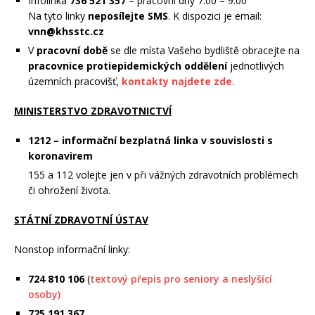
Infolinka
736 521 357
– pracovní dny 7:00 – 9:00
Na tyto linky
neposílejte SMS
. K dispozici je email:
vnn@khsstc.cz
V
pracovní době
se dle místa Vašeho bydliště obracejte na
pracovnice protiepidemických oddělení
jednotlivých
územních pracovišť,
kontakty najdete zde
.
MINISTERSTVO ZDRAVOTNICTVÍ
1212 – informační bezplatná linka v souvislosti s
koronavirem
155 a 112 volejte jen v při vážných zdravotních problémech
či ohrožení života.
STÁTNÍ ZDRAVOTNÍ ÚSTAV
Nonstop informační linky:
724 810 106
(
textový přepis pro seniory a neslyšící
osoby)
725 191 367