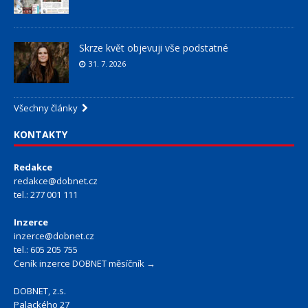
Skrze květ objevuji vše podstatné
31. 7. 2026
Všechny články
KONTAKTY
Redakce
redakce@dobnet.cz
tel.: 277 001 111
Inzerce
inzerce@dobnet.cz
tel.: 605 205 755
Ceník inzerce DOBNET měsíčník →
DOBNET, z.s.
Palackého 27