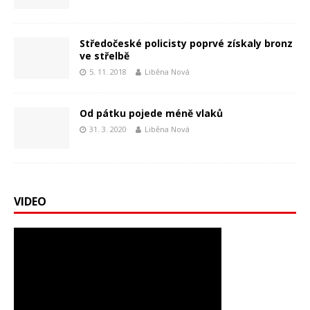
Středočeské policisty poprvé získaly bronz
ve střelbě
5. 11. 2018
Liběna Nová
Od pátku pojede méně vlaků
31. 3. 2020
Liběna Nová
VIDEO