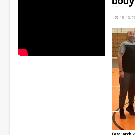
body
18. 10. 
Foto: archiv