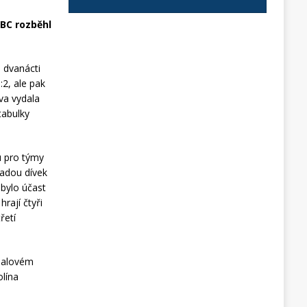
BC rozběhl
i dvanácti
:2, ale pak
ava vydala
tabulky
u pro týmy
řadou dívek
obylo účast
rají čtyři
řetí
jbalovém
olína