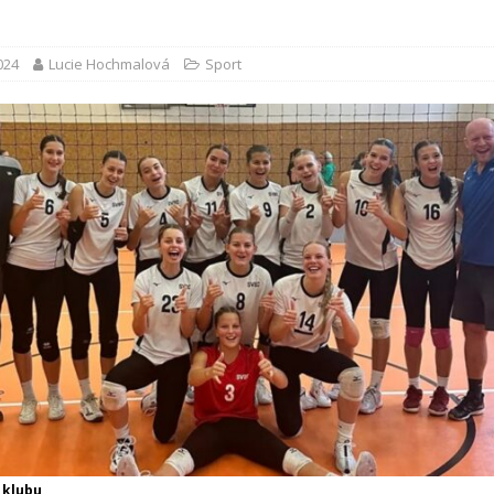
2024
Lucie Hochmalová
Sport
 klubu