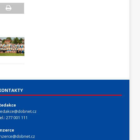
KONTAKTY
Redakce
redakce@dobnet.cz
tel.: 277 001 111
Inzerce
inzerce@dobnet.cz