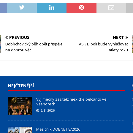
PREVIOUS
NEXT
Dobřichovický běh opět přispěje
ASK Dipoli bude vyhlašovat
na dobrou věc
atlety roku
NEJČTENĚJŠÍ
Výjimečný zážitek: mexické belcanto ve
Všenorech
5. 8. 2026
Měsíčník DOBNET 8/2026