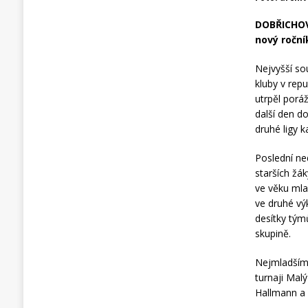
DOBŘICHOVI
nový roční
Nejvyšší sou
kluby v rep
utrpěl poráž
další den d
druhé ligy k
Poslední ne
starších žá
ve věku mla
ve druhé výk
desítky týmů
skupině.
Nejmladším 
turnaji Mal
Hallmann a 