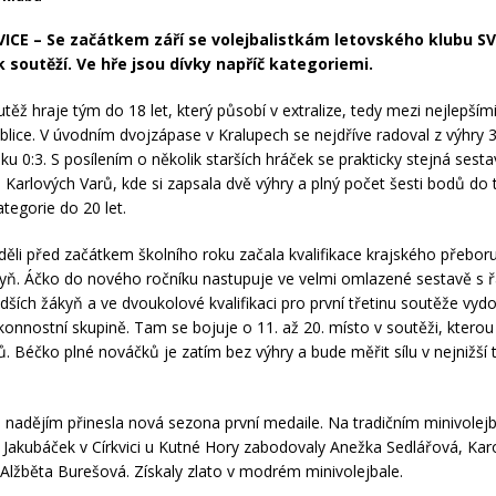
CE – Se začátkem září se volejbalistkám letovského klubu SV
k soutěží. Ve hře jsou dívky napříč kategoriemi.
těž hraje tým do 18 let, který působí v extralize, tedy mezi nejlepším
ublice. V úvodním dvojzápase v Kralupech se nejdříve radoval z výhry 3
ku 0:3. S posílením o několik starších hráček se prakticky stejná sest
o Karlových Varů, kde si zapsala dvě výhry a plný počet šesti bodů do 
ategorie do 20 let.
děli před začátkem školního roku začala kvalifikace krajského přebor
kyň. Áčko do nového ročníku nastupuje ve velmi omlazené sestavě s 
dších žákyň a ve dvoukolové kvalifikaci pro první třetinu soutěže vyd
onnostní skupině. Tam se bojuje o 11. až 20. místo v soutěži, kterou h
. Béčko plné nováčků je zatím bez výhry a bude měřit sílu v nejnižší t
nadějím přinesla nová sezona první medaile. Na tradičním minivole
ý Jakubáček v Církvici u Kutné Hory zabodovaly Anežka Sedlářová, Kar
Alžběta Burešová. Získaly zlato v modrém minivolejbale.