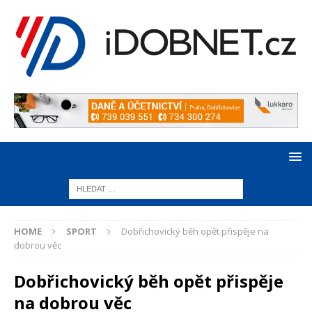
HOME
SPORT
Dobřichovický běh opět přispěje na
dobrou věc
Dobřichovický běh opět přispěje
na dobrou věc