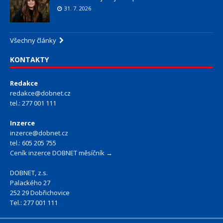
31. 7. 2026
Všechny články
KONTAKTY
Redakce
redakce@dobnet.cz
tel.: 277 001 111
Inzerce
inzerce@dobnet.cz
tel.: 605 205 755
Ceník inzerce DOBNET měsíčník →
DOBNET, z.s.
Palackého 27
252 29 Dobřichovice
Tel.: 277 001 111