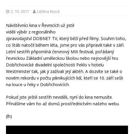
2. 10. 2017
Liběna Nová
Návštěvníci kina v Řevnicích už jistě
viděli výběr z regionálního
zpravodajství DOBNET TV, který běží před filmy. Souhrn toho,
co štáb natočil během léta, jsme pro vás připravili také v září.
Letní sestřih připomíná červnový MIX festival, pořádaný
řevnickou Základní uměleckou školou nebo nejnovější hru
Dobřichovické divadelní společnosti Peklo v hotelu
Westminster tak, jak ji zažívali její aktéři. A dozvíte se také o
novém rekordu v počtu piknikujících lidí, kteří se 10. září sešli
na louce u řeky v Dobřichovicích.
Pokud jste ještě sestřih neviděli, nyní do kina nemusíte.
Přinášíme vám ho až domů prostřednictvím našeho webu.
(lh)