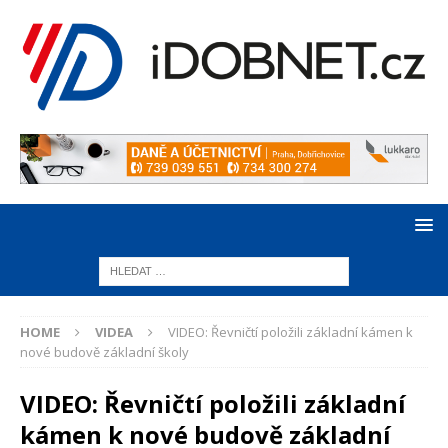
HOME
VIDEA
VIDEO: Řevničtí položili základní kámen k
nové budově základní školy
VIDEO: Řevničtí položili základní
kámen k nové budově základní