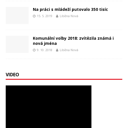
Na práci s mládeží putovalo 350 tisíc
15. 5. 2019
Liběna Nová
Komunální volby 2018: zvítězila známá i
nová jména
9. 10. 2018
Liběna Nová
VIDEO