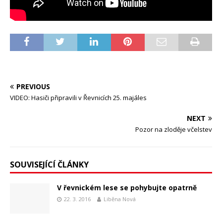
PREVIOUS
VIDEO: Hasiči připravili v Řevnicích 25. majáles
NEXT
Pozor na zloděje včelstev
SOUVISEJÍCÍ ČLÁNKY
V řevnickém lese se pohybujte opatrně
22. 3. 2016
Liběna Nová