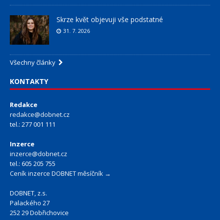
Skrze květ objevuji vše podstatné
31. 7. 2026
Všechny články
KONTAKTY
Redakce
redakce@dobnet.cz
tel.: 277 001 111
Inzerce
inzerce@dobnet.cz
tel.: 605 205 755
Ceník inzerce DOBNET měsíčník →
DOBNET, z.s.
Palackého 27
252 29 Dobřichovice