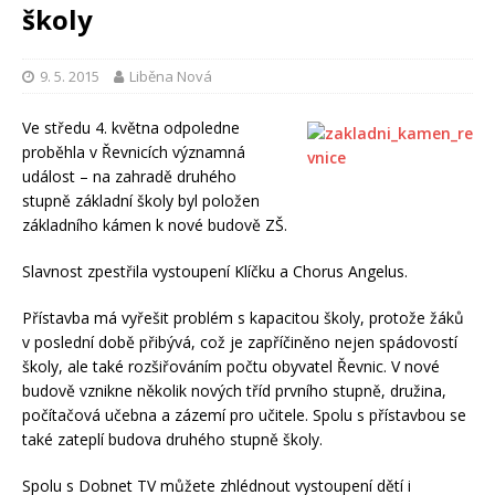
školy
9. 5. 2015
Liběna Nová
Ve středu 4. května odpoledne
proběhla v Řevnicích významná
událost – na zahradě druhého
stupně základní školy byl položen
základního kámen k nové budově ZŠ.
Slavnost zpestřila vystoupení Klíčku a Chorus Angelus.
Přístavba má vyřešit problém s kapacitou školy, protože žáků
v poslední době přibývá, což je zapříčiněno nejen spádovostí
školy, ale také rozšiřováním počtu obyvatel Řevnic. V nové
budově vznikne několik nových tříd prvního stupně, družina,
počítačová učebna a zázemí pro učitele. Spolu s přístavbou se
také zateplí budova druhého stupně školy.
Spolu s Dobnet TV můžete zhlédnout vystoupení dětí i