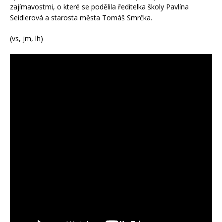
zajímavostmi, o které se podělila ředitelka školy Pavlína
Seidlerová a starosta města Tomáš Smrčka.
(vs, jm, lh)