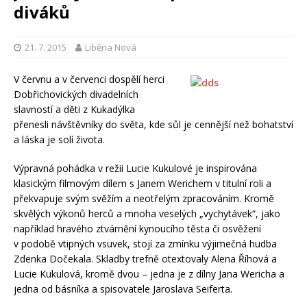
diváků
21. 7. 2015
Liběna Nová
V červnu a v červenci dospělí herci
Dobřichovických divadelních
slavností a děti z Kukadýlka
přenesli návštěvníky do světa, kde sůl je cennější než bohatství
a láska je solí života.
Výpravná pohádka v režii Lucie Kukulové je inspirována
klasickým filmovým dílem s Janem Werichem v titulní roli a
překvapuje svým svěžím a neotřelým zpracováním. Kromě
skvělých výkonů herců a mnoha veselých „vychytávek“, jako
například hravého ztvárnění kynoucího těsta či osvěžení
v podobě vtipných vsuvek, stojí za zmínku výjimečná hudba
Zdenka Dočekala. Skladby trefně otextovaly Alena Říhová a
Lucie Kukulová, kromě dvou – jedna je z dílny Jana Wericha a
jedna od básníka a spisovatele Jaroslava Seiferta.