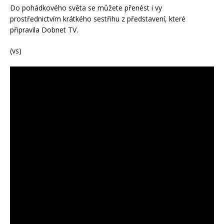
Do pohádkového světa se můžete přenést i vy
prostřednictvím krátkého sestřihu z představení, které
připravila Dobnet TV.
(vs)