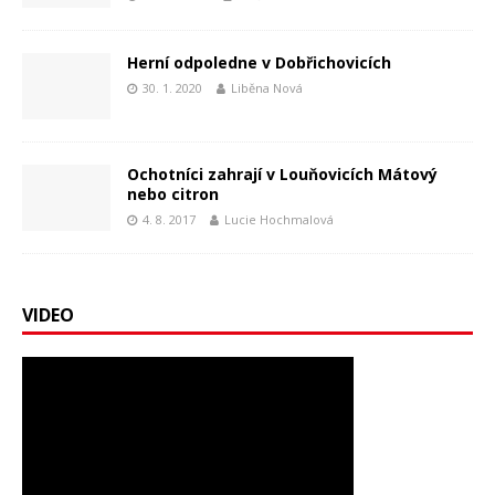
Herní odpoledne v Dobřichovicích
30. 1. 2020
Liběna Nová
Ochotníci zahrají v Louňovicích Mátový
nebo citron
4. 8. 2017
Lucie Hochmalová
VIDEO