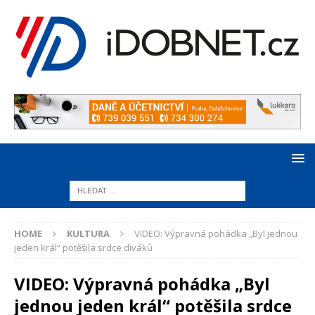
HOME
KULTURA
VIDEO: Výpravná pohádka „Byl jednou
jeden král“ potěšila srdce diváků
VIDEO: Výpravná pohádka „Byl
jednou jeden král“ potěšila srdce