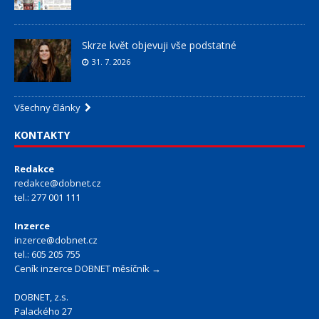
Skrze květ objevuji vše podstatné
31. 7. 2026
Všechny články
KONTAKTY
Redakce
redakce@dobnet.cz
tel.: 277 001 111
Inzerce
inzerce@dobnet.cz
tel.: 605 205 755
Ceník inzerce DOBNET měsíčník →
DOBNET, z.s.
Palackého 27