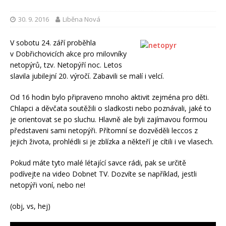
30. 9. 2016
Liběna Nová
V sobotu 24. září proběhla
v Dobřichovicích akce pro milovníky
netopýrů, tzv. Netopýří noc. Letos
slavila jubilejní 20. výročí. Zabavili se malí i velcí.
Od 16 hodin bylo připraveno mnoho aktivit zejména pro děti.
Chlapci a děvčata soutěžili o sladkosti nebo poznávali, jaké to
je orientovat se po sluchu. Hlavně ale byli zajímavou formou
představeni sami netopýři. Přítomní se dozvěděli leccos z
jejich života, prohlédli si je zblízka a někteří je cítili i ve vlasech.
Pokud máte tyto malé létající savce rádi, pak se určitě
podívejte na video Dobnet TV. Dozvíte se například, jestli
netopýři voní, nebo ne!
(obj, vs, hej)