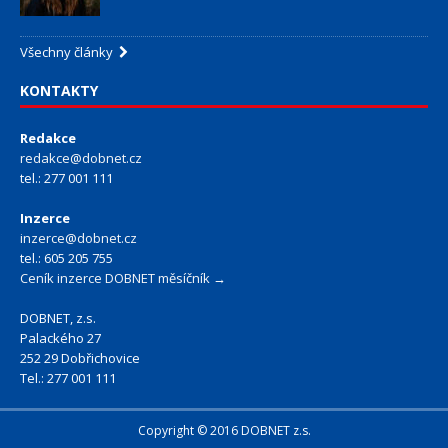
Všechny články
KONTAKTY
Redakce
redakce@dobnet.cz
tel.: 277 001 111
Inzerce
inzerce@dobnet.cz
tel.: 605 205 755
Ceník inzerce DOBNET měsíčník →
DOBNET, z.s.
Palackého 27
252 29 Dobřichovice
Tel.: 277 001 111
Copyright © 2016 DOBNET z.s.