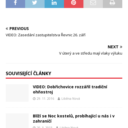
PREVIOUS
VIDEO: Zasedání zastupitelstva Řevnic 26. září
NEXT
V úterý a ve středu mají vlaky výluku
SOUVISEJÍCÍ ČLÁNKY
VIDEO: Dobřichovice rozzářil tradiční
ohňostroj
29. 11. 2016
Liběna Nová
Blíží se Noc kostelů, probíhající u nás i v
zahraničí
20. 5. 2015
Liběna Nová