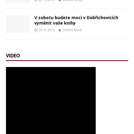
V sobotu budete moci v Dobřichovicích
vyměnit vaše knihy
16. 6. 2015
Liběna Nová
VIDEO