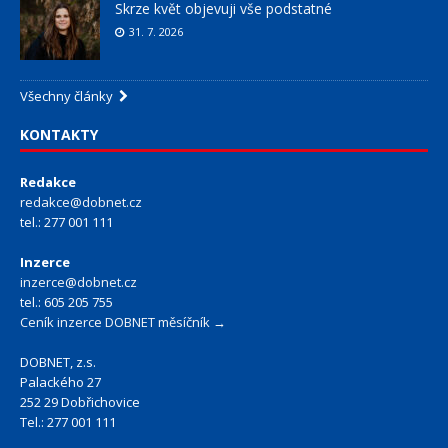
Skrze květ objevuji vše podstatné
31. 7. 2026
Všechny články
KONTAKTY
Redakce
redakce@dobnet.cz
tel.: 277 001 111
Inzerce
inzerce@dobnet.cz
tel.: 605 205 755
Ceník inzerce DOBNET měsíčník →
DOBNET, z.s.
Palackého 27
252 29 Dobřichovice
Tel.: 277 001 111