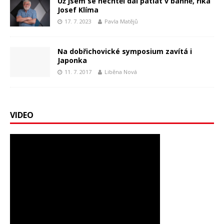
Už jsem se nechtěl dál patlat v bahně, říká
Josef Klíma
17. 7. 2023
Pavla Matějů
Na dobřichovické symposium zavítá i
Japonka
11. 7. 2017
Liběna Nová
VIDEO