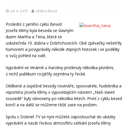
24. 4. 2015
Liběna Nová
Poslední z jarního cyklu Besed
Josefa Klímy byla beseda se slavným
duem Martha a Tena, která se
uskutečnila 10. dubna v Dobřichovicích. Obě zpěvačky nešetřily
humorem a povyprávěly několik vtipných historek i se podělily
o svůj pohled na svět.
Vyprávění ve Vinárně u Karoliny protknuly několika písněmi,
z nichž publikum rozjitřily zejména ty řecké.
Oblíbené a úspěšné besedy novináře, spisovatele, hudebníka a
reportéra Josefa Klímy s vypovídajícím názvem „Naši slavní
sousedé“ byly obnoveny po několika letech. První z cyklu besed
končí a na další se můžeme těšit zase na podzim.
Spolu s Dobnet TV se nyní můžete zaposlouchat do ukázky
vyprávění a nasát řeckou atmosféru setkání Josefa Klímy