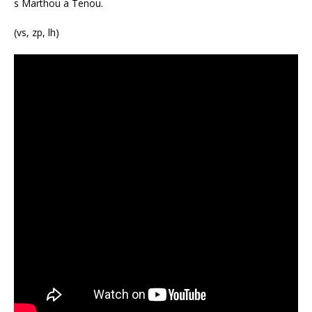
s Marthou a Tenou.
(vs, zp, lh)