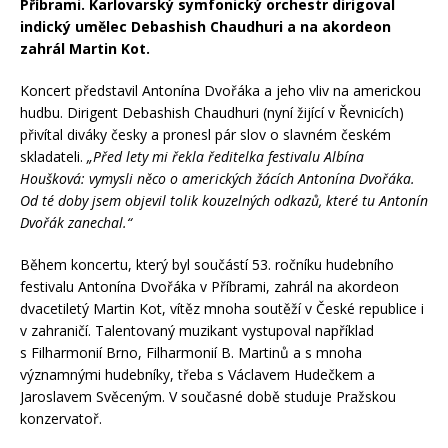
Příbrami. Karlovarský symfonický orchestr dirigoval
indický umělec Debashish Chaudhuri a na akordeon
zahrál Martin Kot.
Koncert představil Antonína Dvořáka a jeho vliv na americkou
hudbu. Dirigent Debashish Chaudhuri (nyní žijící v Řevnicích)
přivítal diváky česky a pronesl pár slov o slavném českém
skladateli.
„Před lety mi řekla ředitelka festivalu Albína
Houšková: vymysli něco o amerických žácích Antonína Dvořáka.
Od té doby jsem objevil tolik kouzelných odkazů, které tu Antonín
Dvořák zanechal.“
Během koncertu, který byl součástí 53. ročníku hudebního
festivalu Antonína Dvořáka v Příbrami, zahrál na akordeon
dvacetiletý Martin Kot, vítěz mnoha soutěží v České republice i
v zahraničí. Talentovaný muzikant vystupoval například
s Filharmonií Brno, Filharmonií B. Martinů a s mnoha
významnými hudebníky, třeba s Václavem Hudečkem a
Jaroslavem Svěceným. V současné době studuje Pražskou
konzervatoř.