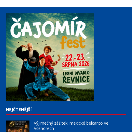
NEJČTENĚJŠÍ
Výjimečný zážitek: mexické belcanto ve
Všenorech