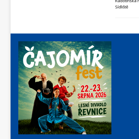
Radotínská r
Sídliště