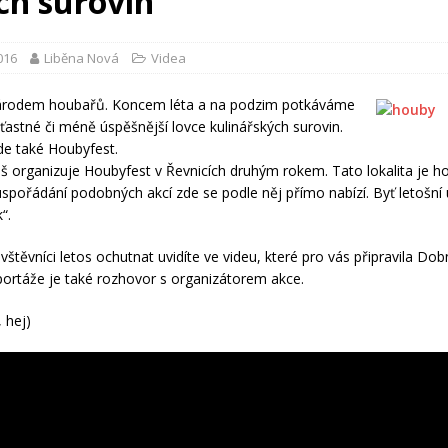
ích surovin
2016
Liběna Nová
Videa
národem houbařů. Koncem léta a na podzim potkáváme
ťastné či méně úspěšnější lovce kulinářských surovin.
de také Houbyfest.
š organizuje Houbyfest v Řevnicích druhým rokem. Tato lokalita je h
uspořádání podobných akcí zde se podle něj přímo nabízí. Byť letošní
“.
štěvníci letos ochutnat uvidíte ve videu, které pro vás připravila Dob
portáže je také rozhovor s organizátorem akce.
, hej)