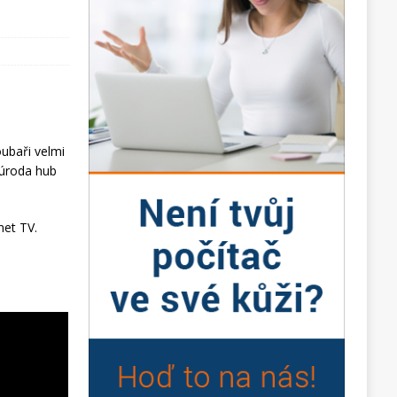
oubaři velmi
 úroda hub
net TV.