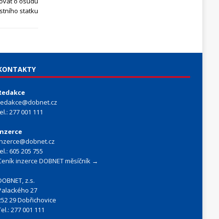
ovat o osudu
stního statku
KONTAKTY
Redakce
redakce@dobnet.cz
tel.: 277 001 111
Inzerce
inzerce@dobnet.cz
tel.: 605 205 755
Ceník inzerce DOBNET měsíčník →
DOBNET, z.s.
Palackého 27
252 29 Dobřichovice
Tel.: 277 001 111