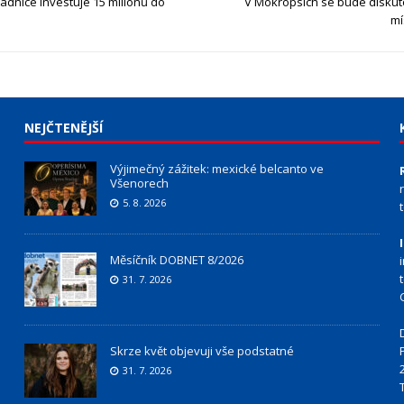
adnice investuje 15 milionů do
V Mokropsích se bude diskut
mí
NEJČTENĚJŠÍ
Výjimečný zážitek: mexické belcanto ve
Všenorech
5. 8. 2026
Měsíčník DOBNET 8/2026
31. 7. 2026
Skrze květ objevuji vše podstatné
31. 7. 2026