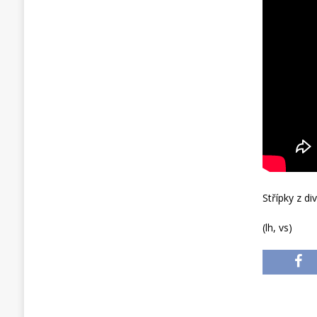
Střípky z d
(lh, vs)