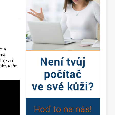
ce a
 Ema
 Hájková,
sler. Režie