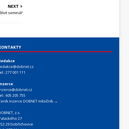
NEXT
tívit seminář
KONTAKTY
Redakce
redakce@dobnet.cz
tel.: 277 001 111
Inzerce
inzerce@dobnet.cz
tel.: 605 205 755
Ceník inzerce DOBNET měsíčník →
DOBNET, z.s.
Palackého 27
252 29 Dobřichovice