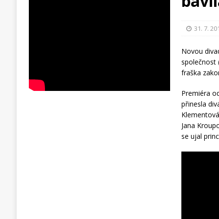
bavi
31. 7. 20
Novou divad
společnost 
fraška zakon
Premiéra od
přinesla di
Klementová 
Jana Kroupov
se ujal prin