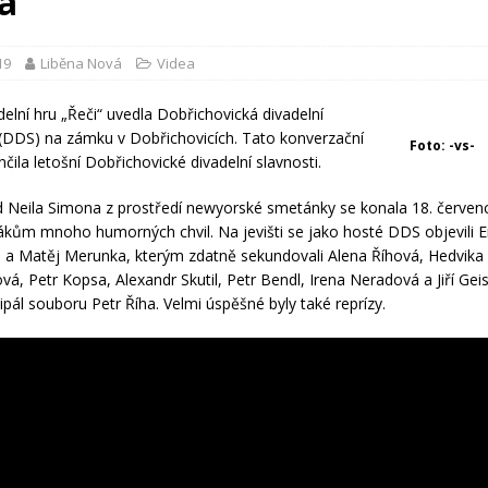
la
19
Liběna Nová
Videa
elní hru „Řeči“ uvedla Dobřichovická divadelní
(DDS) na zámku v Dobřichovicích. Tato konverzační
Foto: -vs-
čila letošní Dobřichovické divadelní slavnosti.
 Neila Simona z prostředí newyorské smetánky se konala 18. červen
vákům mnoho humorných chvil. Na jevišti se jako hosté DDS objevili
a Matěj Merunka, kterým zdatně sekundovali Alena Říhová, Hedvika
á, Petr Kopsa, Alexandr Skutil, Petr Bendl, Irena Neradová a Jiří Geis
cipál souboru Petr Říha. Velmi úspěšné byly také reprízy.