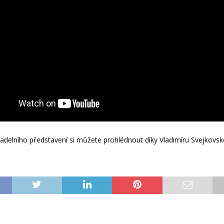
ivadelního představení si můžete prohlédnout díky Vladimíru Svejkovs