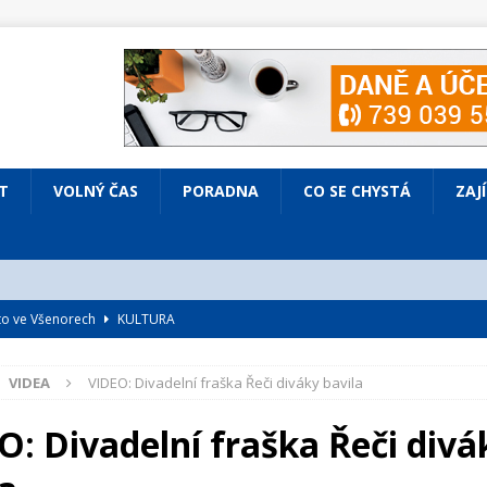
T
VOLNÝ ČAS
PORADNA
CO SE CHYSTÁ
ZAJ
nto ve Všenorech
KULTURA
IV ČASOPISU
VIDEA
VIDEO: Divadelní fraška Řeči diváky bavila
é
ZAJÍMAVÍ LIDÉ
VOLNÝ ČAS
O: Divadelní fraška Řeči divá
bsazená Prodaná nevěsta
KULTURA