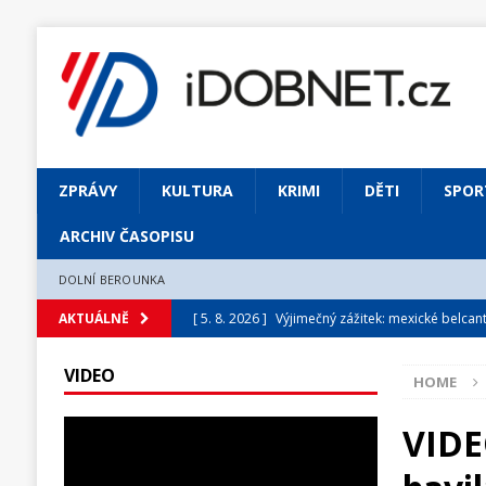
ZPRÁVY
KULTURA
KRIMI
DĚTI
SPOR
ARCHIV ČASOPISU
DOLNÍ BEROUNKA
[ 5. 8. 2026 ]
Výjimečný zážitek: mexické belca
AKTUÁLNĚ
[ 31. 7. 2026 ]
Měsíčník DOBNET 8/2026
ARCH
VIDEO
HOME
[ 31. 7. 2026 ]
Skrze květ objevuji vše podstatn
[ 31. 7. 2026 ]
Jednou Slavoj, vždycky Slavoj!
VIDE
[ 31. 7. 2026 ]
Zámek Liteň rozezní hvězdně o