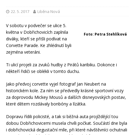
22. 5. 2017
Liběna Nová
V sobotu v podvečer se ulice 5.
května v Dobřichovicích zaplnila
Foto: Petra Stehlíková
diváky, kteří se přišli podívat na
Corvette Parade. Ke zhlédnutí byli
zejména veteráni.
Ti ulicí projeli za zvuků hudby z Pirátů karibiku. Dokonce i
někteří řidiči se oblékli v tomto duchu.
Jako předvoj corvette vyjel fotograf Jan Neubert na
historickém kole. Za ním se předvedly krásné sportovní vozy
za doprovodu Mickey Mousů a dalších disneyovských postav,
které dětem rozdávaly bonbóny a lízátka.
Dopravu řídili policisté, a tak si běžná auta projíždějící tou
dobou Dobřichovicemi musela chvíli počkat. Součástí dne byla
i dobřichovická degustační míle, při které návštěvníci ochutnali