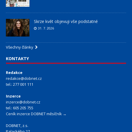
Skrze květ objevuji vše podstatné
31. 7. 2026
Všechny články
KONTAKTY
Redakce
redakce@dobnet.cz
tel.: 277 001 111
Inzerce
inzerce@dobnet.cz
tel.: 605 205 755
Ceník inzerce DOBNET měsíčník →
DOBNET, z.s.
Palackého 27