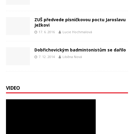
ZUŠ předvede písničkovou poctu Jaroslavu
Ježkovi
17. 6. 2016
Lucie Hochmalová
Dobřichovickým badmintonistům se dařilo
7. 12. 2014
Liběna Nová
VIDEO