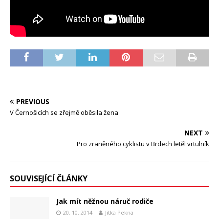
PREVIOUS
V Černošicích se zřejmě oběsila žena
NEXT
Pro zraněného cyklistu v Brdech letěl vrtulník
SOUVISEJÍCÍ ČLÁNKY
Jak mít něžnou náruč rodiče
20. 10. 2014
Jitka Pekna