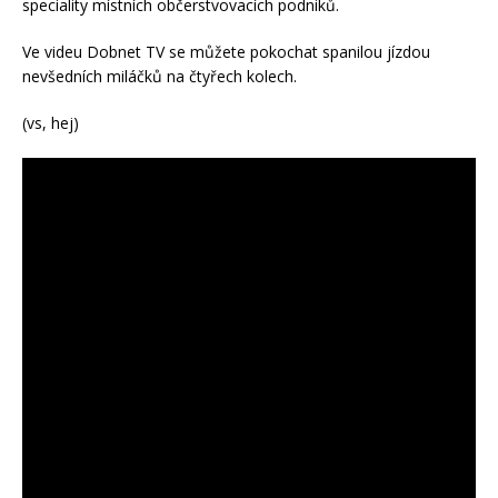
speciality místních občerstvovacích podniků.
Ve videu Dobnet TV se můžete pokochat spanilou jízdou
nevšedních miláčků na čtyřech kolech.
(vs, hej)