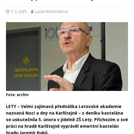
7. 2. 2025
Lucie Hochmalová
Foto: archiv
LETY – Velmi zajímavá přednáška Letovské akademie
nazvaná Noci a dny na Karlštejně – z deníku kastelána
se uskutečnila 5. února v jídelně ZŠ Lety. Příchozím o své
práci na hradě Karlštejně vyprávěl emeritní kastelán
hradu Jaromír Kubů.