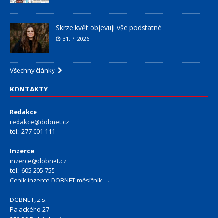
Skrze květ objevuji vše podstatné
31. 7. 2026
Všechny články
KONTAKTY
Redakce
redakce@dobnet.cz
tel.: 277 001 111
Inzerce
inzerce@dobnet.cz
tel.: 605 205 755
Ceník inzerce DOBNET měsíčník →
DOBNET, z.s.
Palackého 27