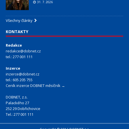
31. 7. 2026
Všechny články
KONTAKTY
Redakce
redakce@dobnet.cz
tel.: 277 001 111
Inzerce
inzerce@dobnet.cz
tel.: 605 205 755
Ceník inzerce DOBNET měsíčník →
DOBNET, z.s.
Palackého 27
252 29 Dobřichovice
Tel.: 277 001 111