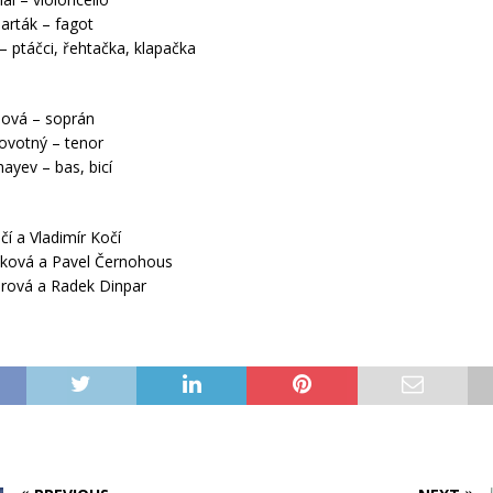
arták – fagot
– ptáčci, řehtačka, klapačka
lová – soprán
Novotný – tenor
ayev – bas, bicí
čí a Vladimír Kočí
žková a Pavel Černohous
arová a Radek Dinpar