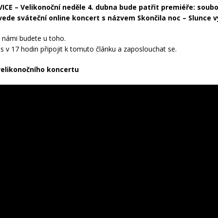
CE – Velikonoční neděle 4. dubna bude patřit premiéře: soub
ede sváteční online koncert s názvem Skončila noc – Slunce v
s námi budete u toho.
es v 17 hodin připojit k tomuto článku a zaposlouchat se.
velikonočního koncertu