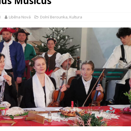
dus Musicus
1
Liběna Nová
Dolní Berounka
,
Kultura