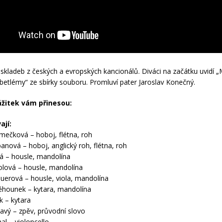
 skladeb z českých a evropských kancionálů. Diváci na začátku uvidí 
 betlémy“ ze sbírky souboru. Promluví pater Jaroslav Konečný.
žitek vám přinesou:
ají:
mečková – hoboj, flétna, roh
anová – hoboj, anglický roh, flétna, roh
á – housle, mandolína
lová – housle, mandolína
auerová – housle, viola, mandolína
ěhounek – kytara, mandolína
k – kytara
avý – zpěv, průvodní slovo
al – violoncello