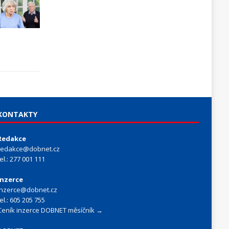
KONTAKTY
Redakce
redakce@dobnet.cz
tel.: 277 001 111
Inzerce
inzerce@dobnet.cz
tel.: 605 205 755
Ceník inzerce DOBNET měsíčník →