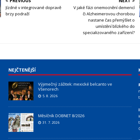
PREVIOUS
NEXT
Jízdné v integrované dopravě
V jaké fázi onemocnění demencí
brzy podraží
či Alzheimerovou chorobou
nastane čas přemýšlet o
umístění blízkého do
specializovaného zařízení?
NEJČTENĚJŠÍ
Výjimečný zážitek: mexické belcanto ve
Všenorech
5. 8. 2026
Měsíčník DOBNET 8/2026
31. 7. 2026