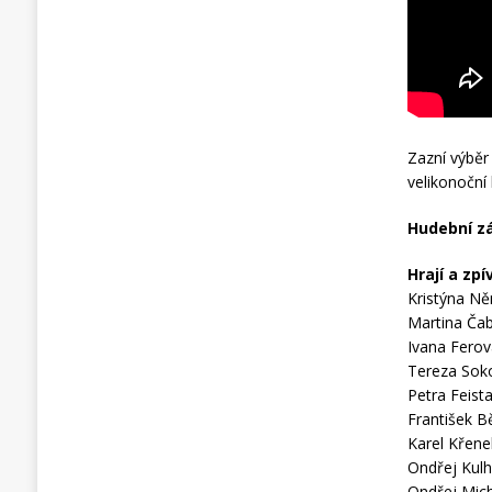
Zazní výběr
velikonoční
Hudební zá
Hrají a zpív
Kristýna Ně
Martina Čab
Ivana Ferov
Tereza Soko
Petra Feist
František B
Karel Křene
Ondřej Kulh
Ondřej Mich