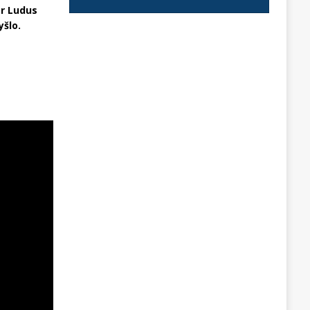
or Ludus
yšlo.