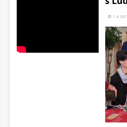
s Lu
1. 4. 202