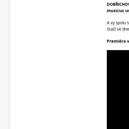
DOBŘICHOVI
musicus uv
A vy spolu 
Stačí se dn
Premiéra 