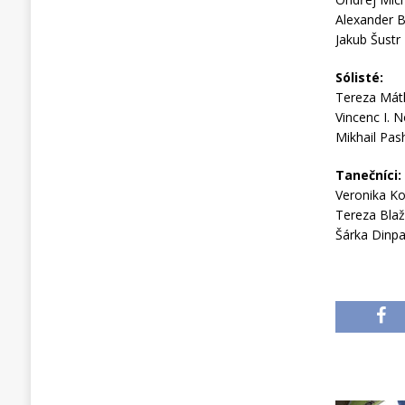
Alexander B
Jakub Šustr 
Sólisté:
Tereza Mát
Vincenc I. 
Mikhail Pash
Tanečníci:
Veronika Ko
Tereza Bla
Šárka Dinp