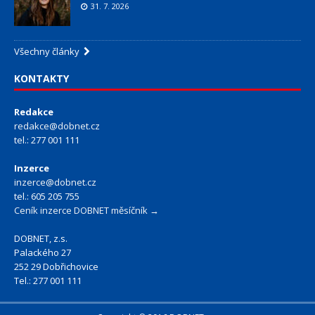
31. 7. 2026
Všechny články
KONTAKTY
Redakce
redakce@dobnet.cz
tel.: 277 001 111
Inzerce
inzerce@dobnet.cz
tel.: 605 205 755
Ceník inzerce DOBNET měsíčník →
DOBNET, z.s.
Palackého 27
252 29 Dobřichovice
Tel.: 277 001 111