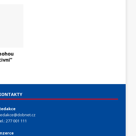
mohou
ivní“
KONTAKTY
Redakce
redakce@dobnet.cz
tel.: 277 001 111
Inzerce