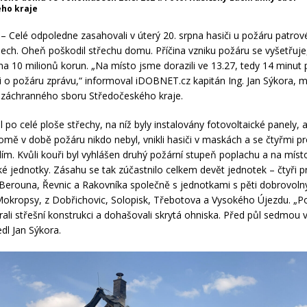
ho kraje
– Celé odpoledne zasahovali v úterý 20. srpna hasiči u požáru patr
ech. Oheň poškodil střechu domu. Příčina vzniku požáru se vyšetřuje
a 10 milionů korun. „Na místo jsme dorazili ve 13.27, tedy 14 minut 
i o požáru zprávu,“ informoval iDOBNET.cz kapitán Ing. Jan Sýkora, m
 záchranného sboru Středočeského kraje.
l po celé ploše střechy, na níž byly instalovány fotovoltaické panely, 
mě v době požáru nikdo nebyl, vnikli hasiči v maskách a se čtyřmi p
lím. Kvůli kouři byl vyhlášen druhý požární stupeň poplachu a na místo
ské jednotky. Zásahu se tak zúčastnilo celkem devět jednotek – čtyři p
 Berouna, Řevnic a Rakovníka společně s jednotkami s pěti dobrovoln
okropsy, z Dobřichovic, Solopisk, Třebotova a Vysokého Újezdu. „P
rali střešní konstrukci a dohašovali skrytá ohniska. Před půl sedmou 
edl Jan Sýkora.