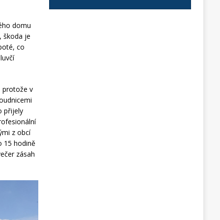
ového domu
, škoda je
poté, co
luvčí
a protože v
roudnicemi
 přijely
rofesionální
ými z obcí
o 15 hodině
večer zásah