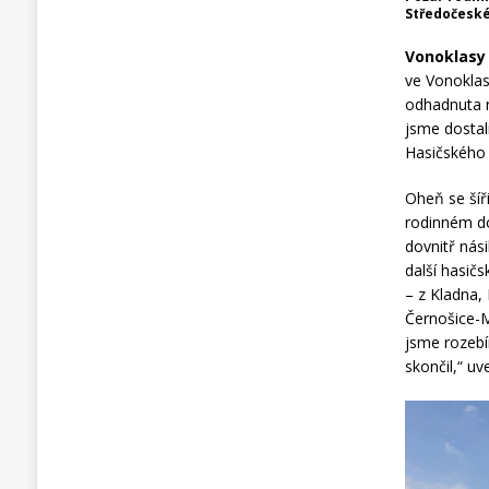
Středočeské
Vonoklasy
ve Vonoklas
odhadnuta n
jsme dostal
Hasičského
Oheň se šíři
rodinném do
dovnitř nási
další hasič
– z Kladna,
Černošice-M
jsme rozebí
skončil,“ uv