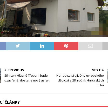
PREVIOUS
NEXT
Silnice v Hlásné Třebani bude
Nenechte si ujít Dny evropského
uzavřená, dostane nový asfalt
dědictví a 28. ročník Hrnčířských
trhů
ÍCÍ ČLÁNKY