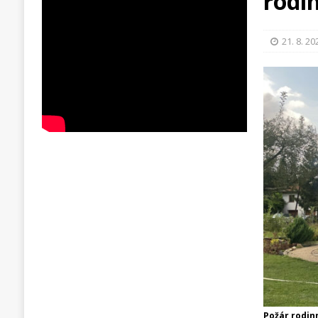
rodi
21. 8. 20
Požár rodin