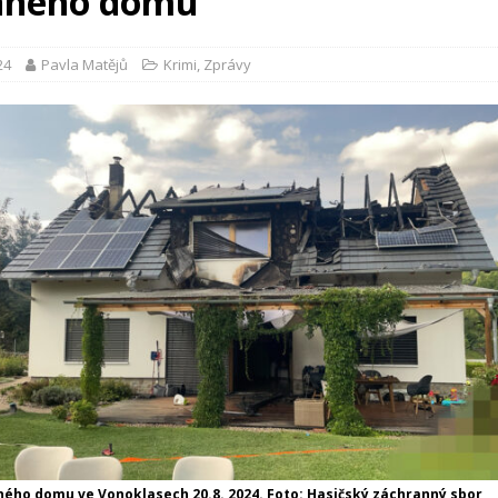
nného domu
24
Pavla Matějů
Krimi
,
Zprávy
ného domu ve Vonoklasech 20.8. 2024. Foto: Hasičský záchranný sbor