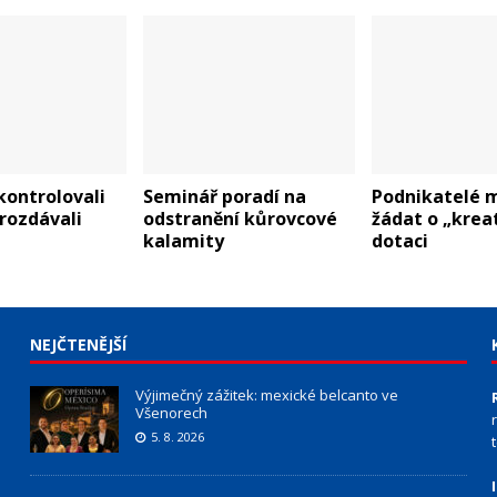
 kontrolovali
Seminář poradí na
Podnikatelé 
 rozdávali
odstranění kůrovcové
žádat o „kreat
kalamity
dotaci
NEJČTENĚJŠÍ
Výjimečný zážitek: mexické belcanto ve
Všenorech
5. 8. 2026