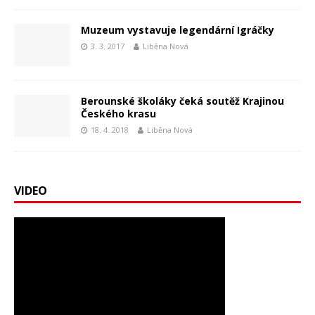
Muzeum vystavuje legendární Igráčky
3. 3. 2017
Liběna Nová
Berounské školáky čeká soutěž Krajinou
Českého krasu
18. 4. 2018
Liběna Nová
VIDEO