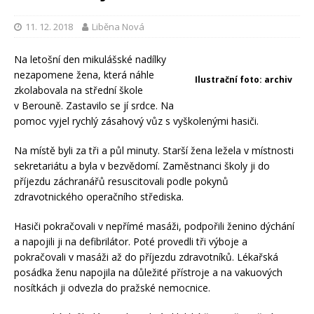
11. 12. 2018
Liběna Nová
Na letošní den mikulášské nadílky
nezapomene žena, která náhle
Ilustrační foto: archiv
zkolabovala na střední škole
v Berouně. Zastavilo se jí srdce. Na
pomoc vyjel rychlý zásahový vůz s vyškolenými hasiči.
Na místě byli za tři a půl minuty. Starší žena ležela v místnosti
sekretariátu a byla v bezvědomí. Zaměstnanci školy ji do
příjezdu záchranářů resuscitovali podle pokynů
zdravotnického operačního střediska.
Hasiči pokračovali v nepřímé masáži, podpořili ženino dýchání
a napojili ji na defibrilátor. Poté provedli tři výboje a
pokračovali v masáži až do příjezdu zdravotníků. Lékařská
posádka ženu napojila na důležité přístroje a na vakuových
nosítkách ji odvezla do pražské nemocnice.