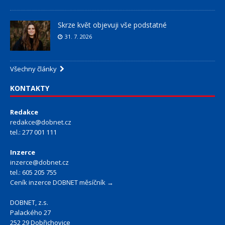
Skrze květ objevuji vše podstatné
31. 7. 2026
Všechny články
KONTAKTY
Redakce
redakce@dobnet.cz
tel.: 277 001 111
Inzerce
inzerce@dobnet.cz
tel.: 605 205 755
Ceník inzerce DOBNET měsíčník →
DOBNET, z.s.
Palackého 27
252 29 Dobřichovice