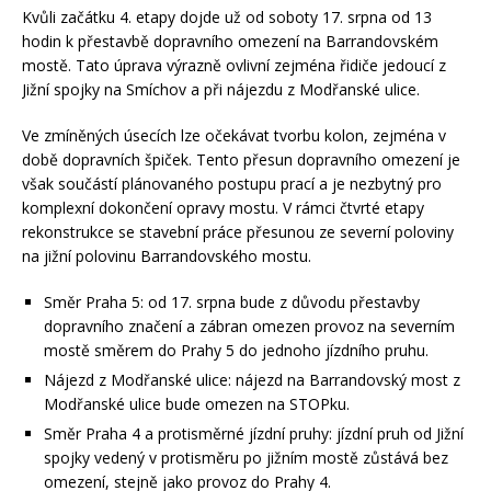
Kvůli začátku 4. etapy dojde už od soboty 17. srpna od 13
hodin k přestavbě dopravního omezení na Barrandovském
mostě. Tato úprava výrazně ovlivní zejména řidiče jedoucí z
Jižní spojky na Smíchov a při nájezdu z Modřanské ulice.
Ve zmíněných úsecích lze očekávat tvorbu kolon, zejména v
době dopravních špiček. Tento přesun dopravního omezení je
však součástí plánovaného postupu prací a je nezbytný pro
komplexní dokončení opravy mostu. V rámci čtvrté etapy
rekonstrukce se stavební práce přesunou ze severní poloviny
na jižní polovinu Barrandovského mostu.
Směr Praha 5: od 17. srpna bude z důvodu přestavby
dopravního značení a zábran omezen provoz na severním
mostě směrem do Prahy 5 do jednoho jízdního pruhu.
Nájezd z Modřanské ulice: nájezd na Barrandovský most z
Modřanské ulice bude omezen na STOPku.
Směr Praha 4 a protisměrné jízdní pruhy: jízdní pruh od Jižní
spojky vedený v protisměru po jižním mostě zůstává bez
omezení, stejně jako provoz do Prahy 4.