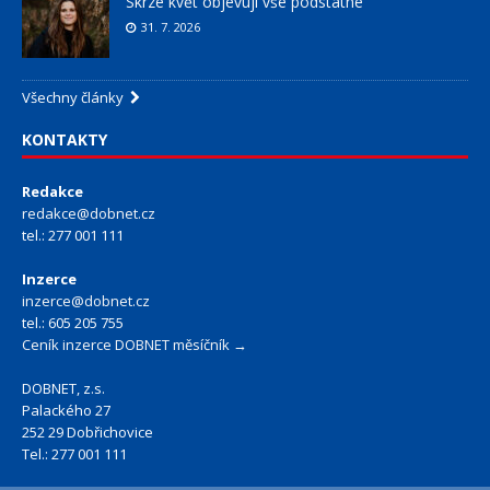
Skrze květ objevuji vše podstatné
31. 7. 2026
Všechny články
KONTAKTY
Redakce
redakce@dobnet.cz
tel.: 277 001 111
Inzerce
inzerce@dobnet.cz
tel.: 605 205 755
Ceník inzerce DOBNET měsíčník →
DOBNET, z.s.
Palackého 27
252 29 Dobřichovice
Tel.: 277 001 111