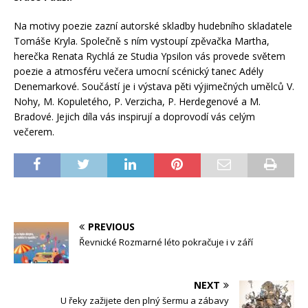
Na motivy poezie zazní autorské skladby hudebního skladatele
Tomáše Kryla. Společně s ním vystoupí zpěvačka Martha,
herečka Renata Rychlá ze Studia Ypsilon vás provede světem
poezie a atmosféru večera umocní scénický tanec Adély
Denemarkové. Součástí je i výstava pěti výjimečných umělců V.
Nohy, M. Kopuletého, P. Verzicha, P. Herdegenové a M.
Bradové. Jejich díla vás inspirují a doprovodí vás celým
večerem.
PREVIOUS
Řevnické Rozmarné léto pokračuje i v září
NEXT
U řeky zažijete den plný šermu a zábavy