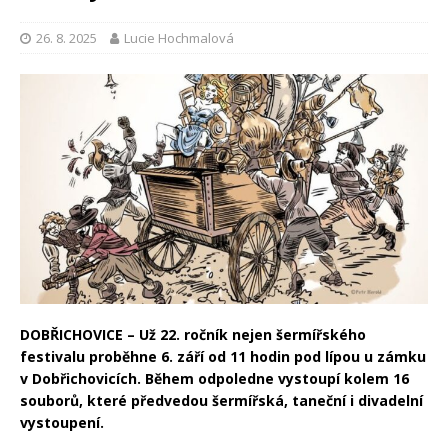
26. 8. 2025
Lucie Hochmalová
DOBŘICHOVICE –
Už 22. ročník nejen šermířského
festivalu proběhne 6. září od 11 hodin pod lípou u zámku
v Dobřichovicích. Během odpoledne vystoupí kolem 16
souborů, které předvedou šermířská, taneční i divadelní
vystoupení.