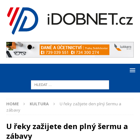
HOME
KULTURA
U řeky zažijete den plný šermu a
zábavy
U řeky zažijete den plný šermu a
zábavy