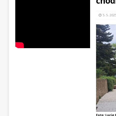
chod
5. 5. 202
Foto: Lucie