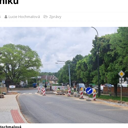
níků
5
Lucie Hochmalová
Zprávy
 Hochmalová