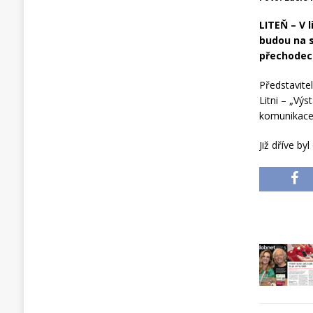
LITEŇ – V 
budou na s
přechodec
Představite
Litni – „Vý
komunikace 
Již dříve by