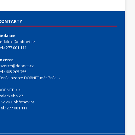
KONTAKTY
Redakce
redakce@dobnet.cz
tel.: 277 001 111
Inzerce
inzerce@dobnet.cz
tel.: 605 205 755
Ceník inzerce DOBNET měsíčník →
DOBNET, z.s.
Palackého 27
252 29 Dobřichovice
Tel.: 277 001 111