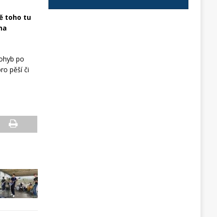
ě toho tu
na
pohyb po
ro pěší či