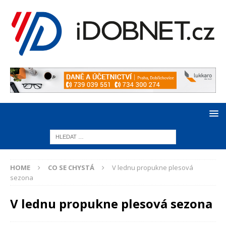
HOME
CO SE CHYSTÁ
V lednu propukne plesová
sezona
V lednu propukne plesová sezona