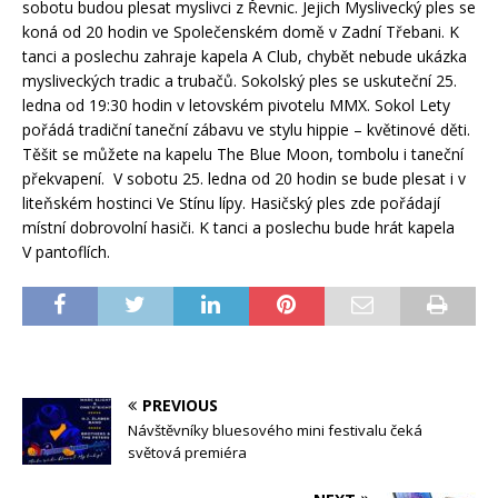
sobotu budou plesat myslivci z Řevnic. Jejich Myslivecký ples se
koná od 20 hodin ve Společenském domě v Zadní Třebani. K
tanci a poslechu zahraje kapela A Club, chybět nebude ukázka
mysliveckých tradic a trubačů. Sokolský ples se uskuteční 25.
ledna od 19:30 hodin v letovském pivotelu MMX. Sokol Lety
pořádá tradiční taneční zábavu ve stylu hippie – květinové děti.
Těšit se můžete na kapelu The Blue Moon, tombolu i taneční
překvapení. V sobotu 25. ledna od 20 hodin se bude plesat i v
liteňském hostinci Ve Stínu lípy. Hasičský ples zde pořádají
místní dobrovolní hasiči. K tanci a poslechu bude hrát kapela
V pantoflích.
PREVIOUS
Návštěvníky bluesového mini festivalu čeká
světová premiéra