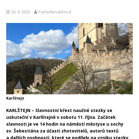
26. 9. 2025
Pavla Nováčková
Karlštejn
KARLŠTEJN – Slavnostní křest naučné stezky se
uskuteční v Karlštejně v sobotu 11. října. Začátek
slavnosti je ve 14 hodin na náměstí městyse u sochy
sv. Šebestiána za účasti zhotovitelů, autorů textů
a dalších osobností, které se podílely na vzniku stezky.