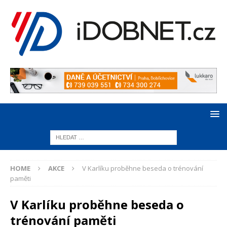
HOME
AKCE
V Karlíku proběhne beseda o trénování
paměti
V Karlíku proběhne beseda o
trénování paměti