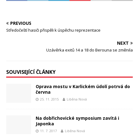
PREVIOUS
Středočeští hasiči přispěli k úspěchu reprezentace
NEXT
Uzávěrka exitů 14 a 18 do Berouna se změnila
SOUVISEJÍCÍ ČLÁNKY
Oprava mostu v Karlickém údolí potrvá do
června
25. 11. 2015
Liběna Nová
Na dobřichovické symposium zavítá i
Japonka
11. 7. 2017
Liběna Nová