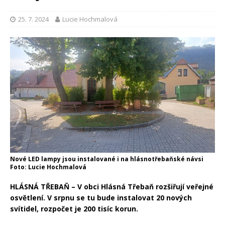
25. 7. 2024
Lucie Hochmalová
Nové LED lampy jsou instalované i na hlásnotřebaňské návsi
Foto: Lucie Hochmalová
HLÁSNÁ TŘEBAŇ – V obci Hlásná Třebaň rozšiřují veřejné
osvětlení. V srpnu se tu bude instalovat 20 nových
svítidel, rozpočet je 200 tisíc korun.