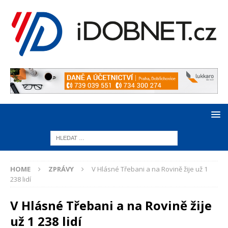
HOME
ZPRÁVY
V Hlásné Třebani a na Rovině žije už 1
238 lidí
V Hlásné Třebani a na Rovině žije
už 1 238 lidí