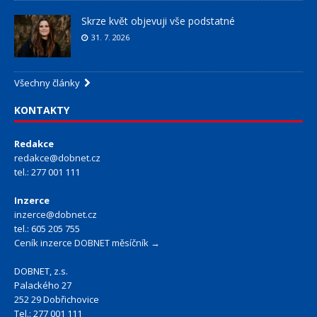
Skrze květ objevuji vše podstatné
31. 7. 2026
Všechny články
KONTAKTY
Redakce
redakce@dobnet.cz
tel.: 277 001 111
Inzerce
inzerce@dobnet.cz
tel.: 605 205 755
Ceník inzerce DOBNET měsíčník →
DOBNET, z.s.
Palackého 27
252 29 Dobřichovice
Tel.: 277 001 111