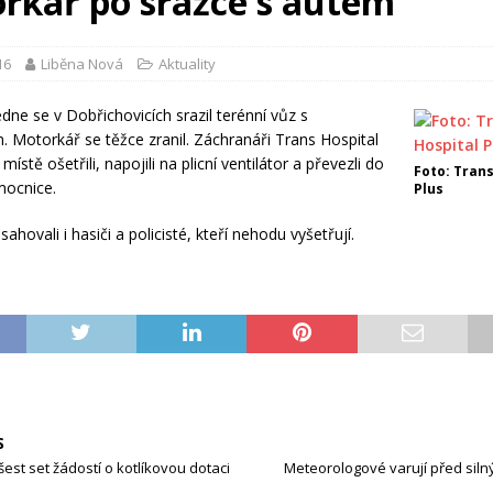
rkář po srážce s autem
16
Liběna Nová
Aktuality
dne se v Dobřichovicích srazil terénní vůz s
 Motorkář se těžce zranil. Záchranáři Trans Hospital
místě ošetřili, napojili na plicní ventilátor a převezli do
Foto: Trans
mocnice.
Plus
ahovali i hasiči a policisté, kteří nehodu vyšetřují.
S
 šest set žádostí o kotlíkovou dotaci
Meteorologové varují před sil