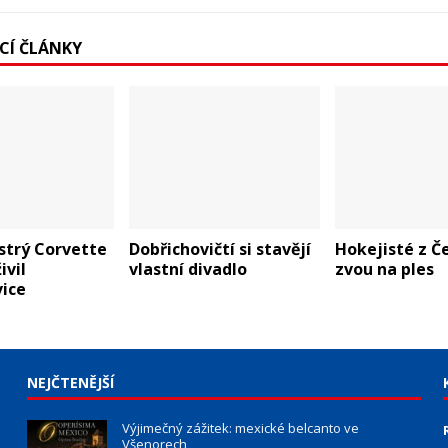
ÍCÍ ČLÁNKY
strý Corvette
Dobřichovičtí si stavějí
Hokejisté z Č
ivil
vlastní divadlo
zvou na ples
vice
NEJČTENĚJŠÍ
Výjimečný zážitek: mexické belcanto ve
Všenorech