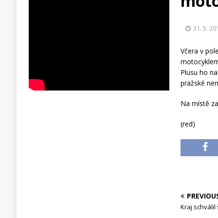
moto
31. 5. 20
Včera v pole
motocyklem.
Plusu ho na 
pražské ne
Na místě zas
(red)
PREVIOU
Kraj schválil