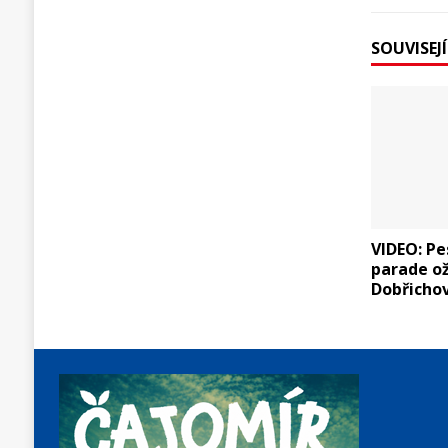
SOUVISEJ
VIDEO: Pe
parade ož
Dobřicho