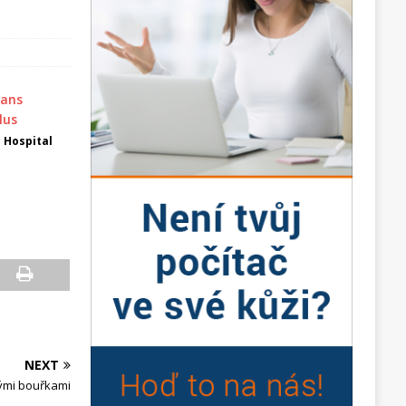
 Hospital
NEXT
nými bouřkami