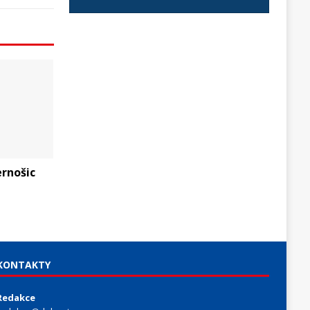
ernošic
KONTAKTY
Redakce