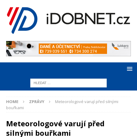
HOME
ZPRÁVY
Meteorologové varují před silnými
bouřkami
Meteorologové varují před
silnými bouřkami