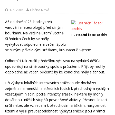
1. 6. 2016
Liběna Nová
Až od dnešní 23. hodiny trvá
varování meteorologů před silnými
bouřkami. Na většině území včetně
Ilustrační foto: archiv
Středních Čech by se měly
vyskytovat odpoledne a večer. Spolu
se silnými přívalovými srážkami, kroupami či větrem.
Odborníci tak zrušili předešlou výstravu na vydatný déšť a
upozorňují na silné bouřky spolu s průtržemi. Přijít by mohly
odpoledne až večer, přičemž by ke konci dne měly slábnout.
Při výskytu lokálních intenzivních srážek bude docházet
zejména na menších a středních tocích k přechodným rychlým
vzestupům hladin, podle intenzity srážek, některé by mohly
dosáhnout nižších stupňů povodňové aktivity. Přesnou lokaci
určit nelze, ale vzhledem k předchozím srážkám, nasycenosti
území a vyšší pravděpodobnosti výskytu srážek jsou v rámci