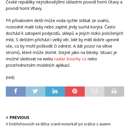
České republiky nejrizikovějšími oblastmi povodí horní Otavy a
povodí horní Vltavy.
Při přívalovém deští může voda rychle stékat ze svahů,
rozvodnit malé toky nebo zaplnit jindy suchá koryta. Často
dochází k zatopení podjezdů, sklepů a jiných nízko položených
míst. S deštěm přichází i velký vítr, lidé by měli dobře upevnit
vše, co by mohl poškodit či odnést. A dát pozor na větve
stromů, které může zlomit. Stejně jako na blesky. Situaci je
možné sledovat na webu
radar.bourky.cz
nebo
prostřednictvím mobilních aplikací.
(red)
PREVIOUS
V Dobřichovicích se těžce zranil motorkář po srážce s autem