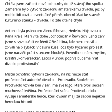
Chtěla jsem začlenit nové ochotníky do již stávajícího spolku.
Záměrem bylo vytvořit základnu amatérskému divadlu, jež by
mohlo lidi bavit a eventuálně přimět obecní úřad ke stavbě
kulturního stánku – divadla. To zde citelně chybí.
Antonie byla psána pro Alenu Říhovou, Hedviku Hájkovou a
Karla Krále, kteří v té době „ochotničili“ v Řevnicích. Lehčí žánr
jsme si vyzkoušeli ve féerii Oživlá hlína, kde herci mluvili a
zpívali na playback. V dalším kuse, což bylo Pyžamo pro šest,
jsme nacvičili práci s textem hlouběji. Povedla se nám, myslím,
kvalitní „konverzačka“. Letos v únoru poprvé budeme hrát
divadlo profesionální.
Místní ochotníci vytvořili základnu, na níž může stát
profesionální autorské divadlo – Prodivadlo. Společnost
Prodivadlo vznikla loni v září, má své logo, které tvoří secesní
muchovská květina. Profesionální scéna Prodivadla ráda
využije i amatérské herce, kteří ovšem mají za sebou nějakou
hereckou historii.