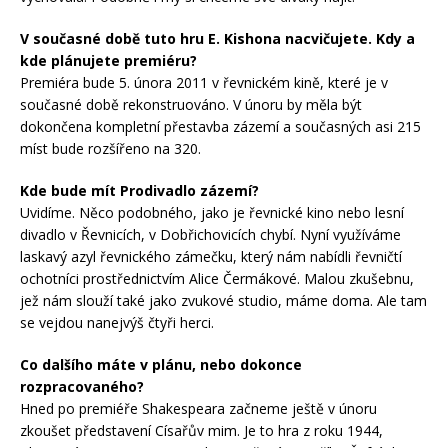
V současné době tuto hru E. Kishona nacvičujete. Kdy a
kde plánujete premiéru?
Premiéra bude 5. února 2011 v řevnickém kině, které je v
současné době rekonstruováno. V únoru by měla být
dokončena kompletní přestavba zázemí a současných asi 215
míst bude rozšířeno na 320.
Kde bude mít Prodivadlo zázemí?
Uvidíme. Něco podobného, jako je řevnické kino nebo lesní
divadlo v Řevnicích, v Dobřichovicích chybí. Nyní využíváme
laskavý azyl řevnického zámečku, který nám nabídli řevničtí
ochotníci prostřednictvím Alice Čermákové. Malou zkušebnu,
jež nám slouží také jako zvukové studio, máme doma. Ale tam
se vejdou nanejvýš čtyři herci.
Co dalšího máte v plánu, nebo dokonce
rozpracovaného?
Hned po premiéře Shakespeara začneme ještě v únoru
zkoušet představení Císařův mim. Je to hra z roku 1944,