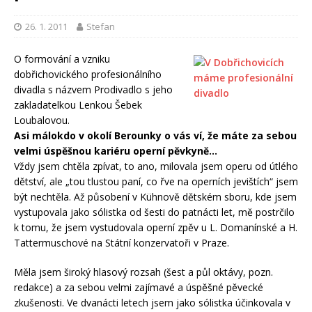
26. 1. 2011
Stefan
O formování a vzniku
dobřichovického profesionálního
divadla s názvem Prodivadlo s jeho
zakladatelkou Lenkou Šebek
Loubalovou.
Asi málokdo v okolí Berounky o vás ví, že máte za sebou
velmi úspěšnou kariéru operní pěvkyně…
Vždy jsem chtěla zpívat, to ano, milovala jsem operu od útlého
dětství, ale „tou tlustou paní, co řve na operních jevištích“ jsem
být nechtěla. Až působení v Kühnově dětském sboru, kde jsem
vystupovala jako sólistka od šesti do patnácti let, mě postrčilo
k tomu, že jsem vystudovala operní zpěv u L. Domanínské a H.
Tattermuschové na Státní konzervatoři v Praze.
Měla jsem široký hlasový rozsah (šest a půl oktávy, pozn.
redakce) a za sebou velmi zajímavé a úspěšné pěvecké
zkušenosti. Ve dvanácti letech jsem jako sólistka účinkovala v