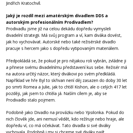
Jindřich Kratochvíl.
Jaký je rozdíl mezi amatérským divadlem DDS a
autorským profesionálním Prodivadlem?
Prodivadlu jsme již na celou dekádu dopředu vymysleli
divadelní strategii. Má svůj program a ví, kam diváka dovést,
jak ho vychovávat. Autorské nebo také režisérské divadlo
pracuje s hercem jako s dopředu vytipovaným materiálem.
Předpokládá se, že pokud je pro nějakou roli vybrán, zvládne ji
a přinese svému divadelnímu představení kus sebe. Režisér má
na autora určitý názor, který divákovi po svém předkládá.
Například ve hře Byl to skřivan není děj zasazen do doby 30 let
po smrti Romea a Julie, jak to chtěl Kishon, ale o celých 417 let
později, jak jsem to chtěla já. Naším cílem je, aby se
Prodivadlo stalo pojmem.
Podobně jako Divadlo na provázku nebo Ypsilonka. Pokud do
nich člověk jde, ani nemusí vědět, kdo režíruje nebo hraje, ale
dopředu ví, co má očekávat. Tato divadla si své diváky
vychovala. Podobně i my si chceme své diváky najít.