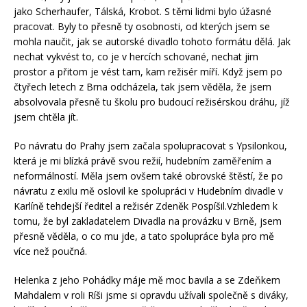
jako Scherhaufer, Tálská, Krobot. S těmi lidmi bylo úžasné
pracovat. Byly to přesně ty osobnosti, od kterých jsem se
mohla naučit, jak se autorské divadlo tohoto formátu dělá. Jak
nechat vykvést to, co je v hercích schované, nechat jim
prostor a přitom je vést tam, kam režisér míří. Když jsem po
čtyřech letech z Brna odcházela, tak jsem věděla, že jsem
absolvovala přesně tu školu pro budoucí režisérskou dráhu, jíž
jsem chtěla jít.
Po návratu do Prahy jsem začala spolupracovat s Ypsilonkou,
která je mi blízká právě svou režií, hudebním zaměřením a
neformálností. Měla jsem ovšem také obrovské štěstí, že po
návratu z exilu mě oslovil ke spolupráci v Hudebním divadle v
Karlíně tehdejší ředitel a režisér Zdeněk Pospíšil.Vzhledem k
tomu, že byl zakladatelem Divadla na provázku v Brně, jsem
přesně věděla, o co mu jde, a tato spolupráce byla pro mě
více než poučná.
Helenka z jeho Pohádky máje mě moc bavila a se Zdeňkem
Mahdalem v roli Ríši jsme si opravdu užívali společně s diváky,