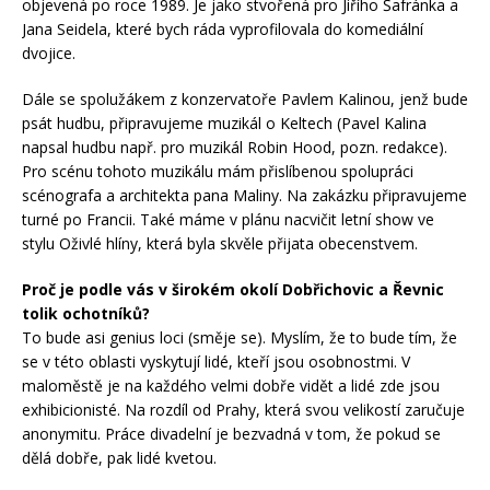
objevená po roce 1989. Je jako stvořená pro Jiřího Šafránka a
Jana Seidela, které bych ráda vyprofilovala do komediální
dvojice.
Dále se spolužákem z konzervatoře Pavlem Kalinou, jenž bude
psát hudbu, připravujeme muzikál o Keltech (Pavel Kalina
napsal hudbu např. pro muzikál Robin Hood, pozn. redakce).
Pro scénu tohoto muzikálu mám přislíbenou spolupráci
scénografa a architekta pana Maliny. Na zakázku připravujeme
turné po Francii. Také máme v plánu nacvičit letní show ve
stylu Oživlé hlíny, která byla skvěle přijata obecenstvem.
Proč je podle vás v širokém okolí Dobřichovic a Řevnic
tolik ochotníků?
To bude asi genius loci (směje se). Myslím, že to bude tím, že
se v této oblasti vyskytují lidé, kteří jsou osobnostmi. V
maloměstě je na každého velmi dobře vidět a lidé zde jsou
exhibicionisté. Na rozdíl od Prahy, která svou velikostí zaručuje
anonymitu. Práce divadelní je bezvadná v tom, že pokud se
dělá dobře, pak lidé kvetou.