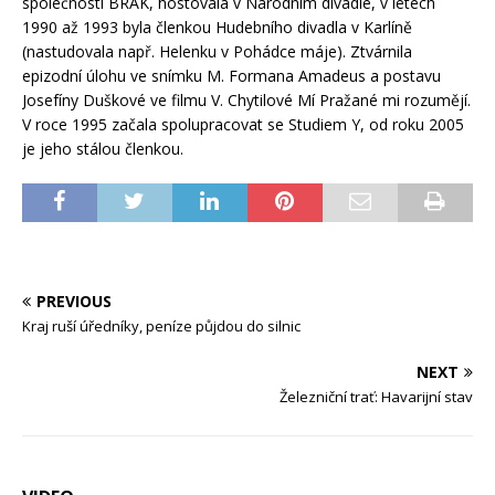
společností BRAK, hostovala v Národním divadle, v letech
1990 až 1993 byla členkou Hudebního divadla v Karlíně
(nastudovala např. Helenku v Pohádce máje). Ztvárnila
epizodní úlohu ve snímku M. Formana Amadeus a postavu
Josefíny Duškové ve filmu V. Chytilové Mí Pražané mi rozumějí.
V roce 1995 začala spolupracovat se Studiem Y, od roku 2005
je jeho stálou členkou.
PREVIOUS
Kraj ruší úředníky, peníze půjdou do silnic
NEXT
Železniční trať: Havarijní stav