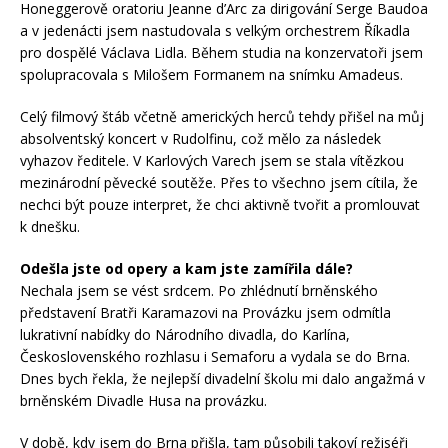
Honeggerově oratoriu Jeanne d’Arc za dirigování Serge Baudoa
a v jedenácti jsem nastudovala s velkým orchestrem Říkadla
pro dospělé Václava Lidla. Během studia na konzervatoři jsem
spolupracovala s Milošem Formanem na snímku Amadeus.
Celý filmový štáb včetně amerických herců tehdy přišel na můj
absolventský koncert v Rudolfinu, což mělo za následek
vyhazov ředitele. V Karlových Varech jsem se stala vítězkou
mezinárodní pěvecké soutěže. Přes to všechno jsem cítila, že
nechci být pouze interpret, že chci aktivně tvořit a promlouvat
k dnešku.
Odešla jste od opery a kam jste zamířila dále?
Nechala jsem se vést srdcem. Po zhlédnutí brněnského
představení Bratři Karamazovi na Provázku jsem odmítla
lukrativní nabídky do Národního divadla, do Karlína,
Československého rozhlasu i Semaforu a vydala se do Brna.
Dnes bych řekla, že nejlepší divadelní školu mi dalo angažmá v
brněnském Divadle Husa na provázku.
V době, kdy jsem do Brna přišla, tam působili takoví režiséři