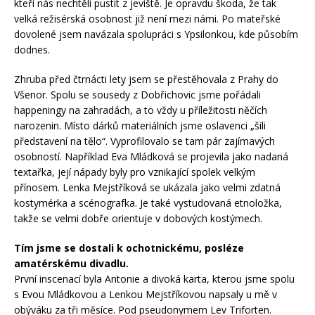
kteří nás nechtěli pustit z jeviště. Je opravdu škoda, že tak
velká režisérská osobnost již není mezi námi. Po mateřské
dovolené jsem navázala spolupráci s Ypsilonkou, kde působím
dodnes.
Zhruba před čtrnácti lety jsem se přestěhovala z Prahy do
Všenor. Spolu se sousedy z Dobřichovic jsme pořádali
happeningy na zahradách, a to vždy u příležitosti něčích
narozenin. Místo dárků materiálních jsme oslavenci „šili
představení na tělo“. Vyprofilovalo se tam pár zajímavých
osobností. Například Eva Mládková se projevila jako nadaná
textařka, její nápady byly pro vznikající spolek velkým
přínosem. Lenka Mejstříková se ukázala jako velmi zdatná
kostymérka a scénografka. Je také vystudovaná etnoložka,
takže se velmi dobře orientuje v dobových kostýmech.
Tím jsme se dostali k ochotnickému, posléze
amatérskému divadlu.
První inscenací byla Antonie a divoká karta, kterou jsme spolu
s Evou Mládkovou a Lenkou Mejstříkovou napsaly u mě v
obýváku za tři měsíce. Pod pseudonymem Lev Triforten.