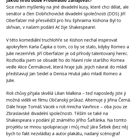
Jakou hrou bude Prodivadlo zahajovat?
Sice mám myšlenky na jiné divadelní kusy, které chci dělat, ale
senátor a člen Dobřichovické divadelní společnosti (DDS) Jiří
Oberfalzer mě přesvědčil pro hru Ephraima Kishona Byl to
skřivan, v našem podání Ať žije Shakespeare!.
V této komediální truchlohře se Kishon nechal inspirovat
apokryfem Karla Čapka o tom, co by se stalo, kdyby Romeo a
Julie nezemřeli. Jiří Oberfalzer je od přírody talentovaný herec.
Rozhodla jsem se obsadit ho do hlavní role staršího Romea
vedle Alice Čermákové, která hraje Julii. Jejich návrat do mládí
představují Jan Seidel a Denisa Hrubá jako mladí Romeo a
Julie.
Roli chůvy přijala skvělá Lilian Malkina – teď naposledy jste ji
možná viděli ve filmu Občanský průkaz. Alternuje ji Jiřina Černá.
Dále hraje Tomáš Vacek v roli mnicha Vavřince – oba jsou ze
Zbraslavské divadelní společnosti. Těším se také na
Shakespeara v podání již známého Jiřího Šafránka. Na tomto
projektu se mnou spolupracuje i můj muž Jára Šebek (bez něj
bych to fakt nezvládla) a autor plakátu, nadaný scénograf