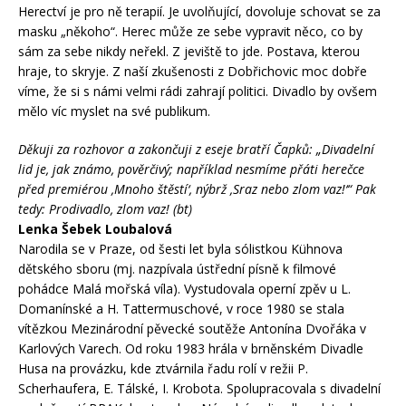
Herectví je pro ně terapií. Je uvolňující, dovoluje schovat se za
masku „někoho“. Herec může ze sebe vypravit něco, co by
sám za sebe nikdy neřekl. Z jeviště to jde. Postava, kterou
hraje, to skryje. Z naší zkušenosti z Dobřichovic moc dobře
víme, že si s námi velmi rádi zahrají politici. Divadlo by ovšem
mělo víc myslet na své publikum.
Děkuji za rozhovor a zakončuji z eseje bratří Čapků: „Divadelní
lid je, jak známo, pověrčivý; například nesmíme přáti herečce
před premiérou ‚Mnoho štěstí‘, nýbrž ‚Sraz nebo zlom vaz!‘“ Pak
tedy: Prodivadlo, zlom vaz! (bt)
Lenka Šebek Loubalová
Narodila se v Praze, od šesti let byla sólistkou Kühnova
dětského sboru (mj. nazpívala ústřední písně k filmové
pohádce Malá mořská víla). Vystudovala operní zpěv u L.
Domanínské a H. Tattermuschové, v roce 1980 se stala
vítězkou Mezinárodní pěvecké soutěže Antonína Dvořáka v
Karlových Varech. Od roku 1983 hrála v brněnském Divadle
Husa na provázku, kde ztvárnila řadu rolí v režii P.
Scherhaufera, E. Tálské, I. Krobota. Spolupracovala s divadelní