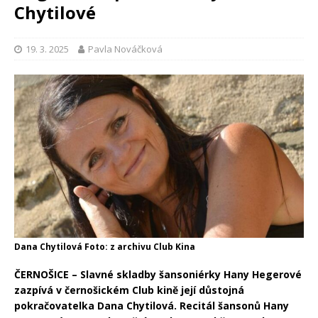
Chytilové
19. 3. 2025
Pavla Nováčková
Dana Chytilová Foto: z archivu Club Kina
ČERNOŠICE – Slavné skladby šansoniérky Hany Hegerové
zazpívá v černošickém Club kině její důstojná
pokračovatelka Dana Chytilová. Recitál šansonů Hany