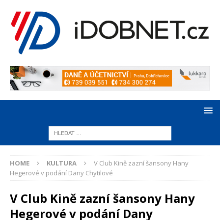
HOME
KULTURA
V Club Kině zazní šansony Hany
Hegerové v podání Dany Chytilové
V Club Kině zazní šansony Hany
Hegerové v podání Dany