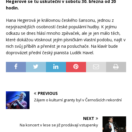
Hegerové se tu uskuteční v sobotu 30. března od 20
hodin.
Hana Hegerová je královnou českého šansonu, jednou z
nejvýraznějších osobností české populární hudby. K jejímu
odkazu se dnes hlásí mnoho zpěvaček, ale je jen málo těch,
které dokážou vtisknout jejím písničkám vlastní podobu, najít v
nich svůj příběh a přenést je na posluchače. Na klavír bude
doprovázet přední český pianista Luděk Havel.
PREVIOUS
Zájem o kulturní granty byl v Černošicích rekordní
NEXT
Na koncert v lese se již prodávají vstupenky