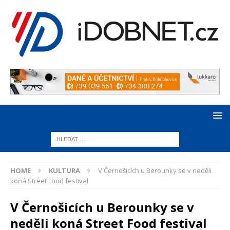
HOME
KULTURA
V Černošicích u Berounky se v neděli
koná Street Food festival
V Černošicích u Berounky se v
neděli koná Street Food festival