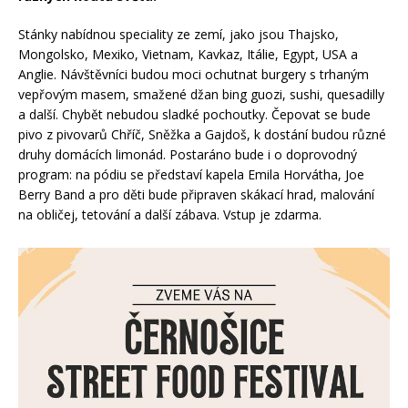
Stánky nabídnou speciality ze zemí, jako jsou Thajsko,
Mongolsko, Mexiko, Vietnam, Kavkaz, Itálie, Egypt, USA a
Anglie. Návštěvníci budou moci ochutnat burgery s trhaným
vepřovým masem, smažené džan bing guozi, sushi, quesadilly
a další. Chybět nebudou sladké pochoutky. Čepovat se bude
pivo z pivovarů Chříč, Sněžka a Gajdoš, k dostání budou různé
druhy domácích limonád. Postaráno bude i o doprovodný
program: na pódiu se představí kapela Emila Horvátha, Joe
Berry Band a pro děti bude připraven skákací hrad, malování
na obličej, tetování a další zábava. Vstup je zdarma.