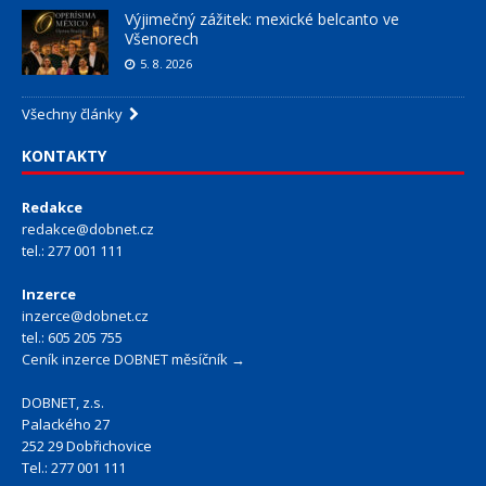
Výjimečný zážitek: mexické belcanto ve
Všenorech
5. 8. 2026
Všechny články
KONTAKTY
Redakce
redakce@dobnet.cz
tel.: 277 001 111
Inzerce
inzerce@dobnet.cz
tel.: 605 205 755
Ceník inzerce DOBNET měsíčník →
DOBNET, z.s.
Palackého 27
252 29 Dobřichovice
Tel.: 277 001 111