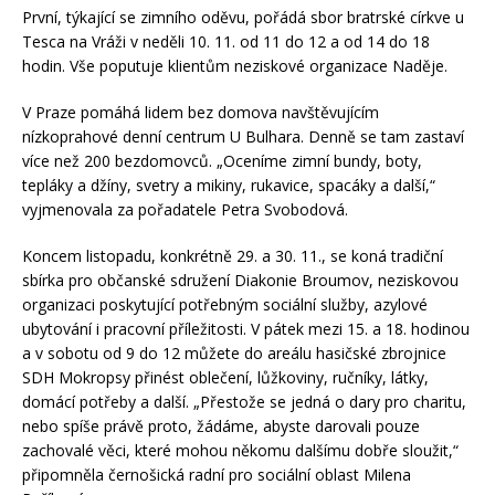
První, týkající se zimního oděvu, pořádá sbor bratrské církve u
Tesca na Vráži v neděli 10. 11. od 11 do 12 a od 14 do 18
hodin. Vše poputuje klientům neziskové organizace Naděje.
V Praze pomáhá lidem bez domova navštěvujícím
nízkoprahové denní centrum U Bulhara. Denně se tam zastaví
více než 200 bezdomovců. „Oceníme zimní bundy, boty,
tepláky a džíny, svetry a mikiny, rukavice, spacáky a další,“
vyjmenovala za pořadatele Petra Svobodová.
Koncem listopadu, konkrétně 29. a 30. 11., se koná tradiční
sbírka pro občanské sdružení Diakonie Broumov, neziskovou
organizaci poskytující potřebným sociální služby, azylové
ubytování i pracovní příležitosti. V pátek mezi 15. a 18. hodinou
a v sobotu od 9 do 12 můžete do areálu hasičské zbrojnice
SDH Mokropsy přinést oblečení, lůžkoviny, ručníky, látky,
domácí potřeby a další. „Přestože se jedná o dary pro charitu,
nebo spíše právě proto, žádáme, abyste darovali pouze
zachovalé věci, které mohou někomu dalšímu dobře sloužit,“
připomněla černošická radní pro sociální oblast Milena