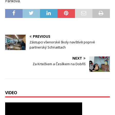
Paříková.
PREVIOUS
Zástupci všenorské školy navštívili poprvé
partnerský Schnaittach
NEXT
Za Krtečkem a Česílkem na Dobříš
VIDEO