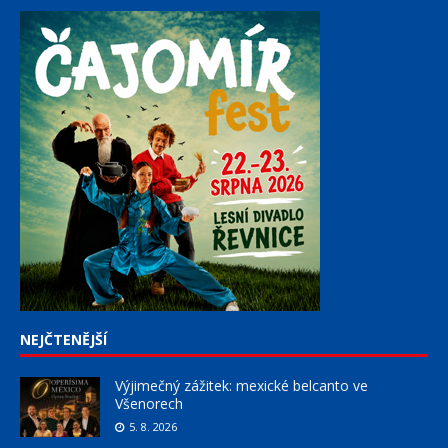
NEJČTENĚJŠÍ
Výjimečný zážitek: mexické belcanto ve
Všenorech
5. 8. 2026