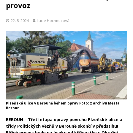
provoz
22. 8. 2024
Lucie Hochmalová
Plzeňská ulice v Berouně během oprav Foto: z archivu Města
Beroun
BEROUN – Třetí etapa opravy povrchu Plzeňské ulice a
třídy Politických vězňů v Berouně skončí v předstihu!
Běžný provoz bude na úseku od křižovatky s Okružní