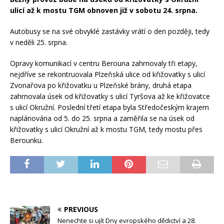
ulicí až k mostu TGM obnoven již v sobotu 24. srpna.
Autobusy se na své obvyklé zastávky vrátí o den později, tedy
v neděli 25. srpna.
Opravy komunikací v centru Berouna zahrnovaly tři etapy,
nejdříve se rekontruovala Plzeňská ulice od křižovatky s ulicí
Zvonařova po křižovatku u Plzeňské brány, druhá etapa
zahrnovala úsek od křižovatky s ulicí Tyršova až ke křižovatce
s ulicí Okružní. Poslední třetí etapa byla Středočeským krajem
naplánována od 5. do 25. srpna a zaměřila se na úsek od
křižovatky s ulicí Okružní až k mostu TGM, tedy mostu přes
Berounku.
PREVIOUS
Nenechte si ujít Dny evropského dědictví a 28.