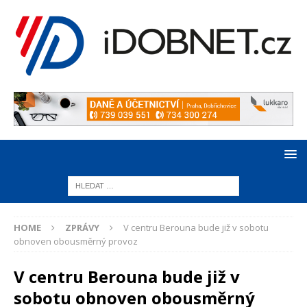
HOME
ZPRÁVY
V centru Berouna bude již v sobotu
obnoven obousměrný provoz
V centru Berouna bude již v
sobotu obnoven obousměrný