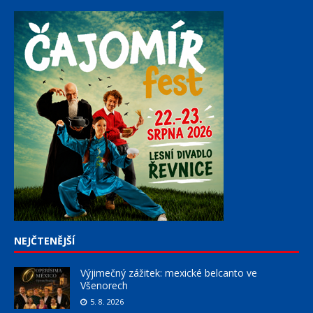
NEJČTENĚJŠÍ
Výjimečný zážitek: mexické belcanto ve
Všenorech
5. 8. 2026