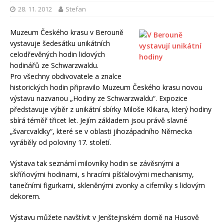
28. 11. 2012
Stefan
Muzeum Českého krasu v Berouně
vystavuje šedesátku unikátních
celodřevěných hodin lidových
hodinářů ze Schwarzwaldu.
Pro všechny obdivovatele a znalce
historických hodin připravilo Muzeum Českého krasu novou
výstavu nazvanou „Hodiny ze Schwarzwaldu“. Expozice
představuje výběr z unikátní sbírky Miloše Klikara, který hodiny
sbírá téměř třicet let. Jejím základem jsou právě slavné
„švarcvaldky“, které se v oblasti jihozápadního Německa
vyráběly od poloviny 17. století.
Výstava tak seznámí milovníky hodin se závěsnými a
skříňovými hodinami, s hracími píšťalovými mechanismy,
tanečními figurkami, skleněnými zvonky a ciferníky s lidovým
dekorem.
Výstavu můžete navštívit v Jenštejnském domě na Husově