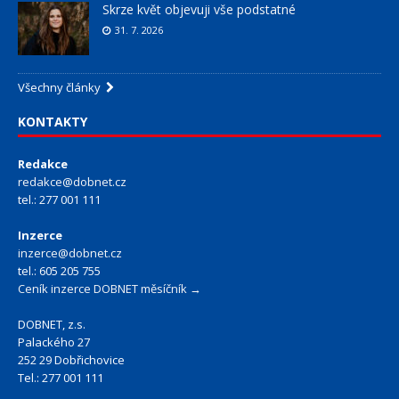
Skrze květ objevuji vše podstatné
31. 7. 2026
Všechny články
KONTAKTY
Redakce
redakce@dobnet.cz
tel.: 277 001 111
Inzerce
inzerce@dobnet.cz
tel.: 605 205 755
Ceník inzerce DOBNET měsíčník →
DOBNET, z.s.
Palackého 27
252 29 Dobřichovice
Tel.: 277 001 111