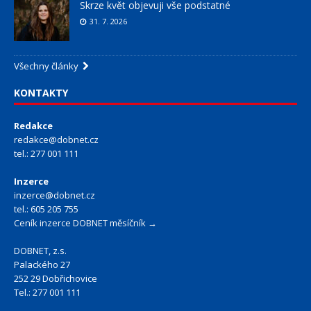
Skrze květ objevuji vše podstatné
31. 7. 2026
Všechny články
KONTAKTY
Redakce
redakce@dobnet.cz
tel.: 277 001 111
Inzerce
inzerce@dobnet.cz
tel.: 605 205 755
Ceník inzerce DOBNET měsíčník →
DOBNET, z.s.
Palackého 27
252 29 Dobřichovice
Tel.: 277 001 111