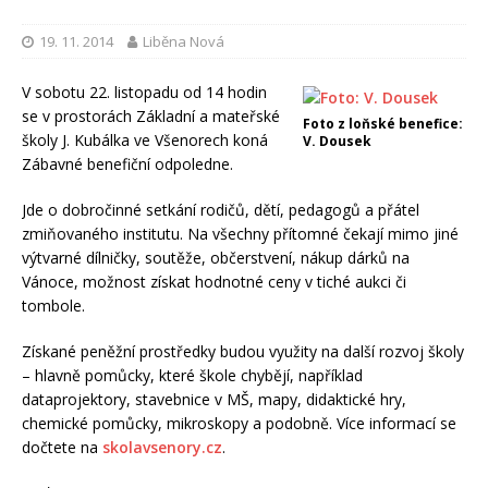
19. 11. 2014
Liběna Nová
V sobotu 22. listopadu od 14 hodin
se v prostorách Základní a mateřské
Foto z loňské benefice:
školy J. Kubálka ve Všenorech koná
V. Dousek
Zábavné benefiční odpoledne.
Jde o dobročinné setkání rodičů, dětí, pedagogů a přátel
zmiňovaného institutu. Na všechny přítomné čekají mimo jiné
výtvarné dílničky, soutěže, občerstvení, nákup dárků na
Vánoce, možnost získat hodnotné ceny v tiché aukci či
tombole.
Získané peněžní prostředky budou využity na další rozvoj školy
– hlavně pomůcky, které škole chybějí, například
dataprojektory, stavebnice v MŠ, mapy, didaktické hry,
chemické pomůcky, mikroskopy a podobně. Více informací se
dočtete na
skolavsenory.cz
.