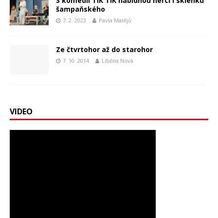
S komedií TIK TIK nabídnou herci i sklenku
šampaňského
7. 2. 2023
Pavla Matějů
Ze čtvrtohor až do starohor
7. 10. 2014
Liběna Nová
VIDEO