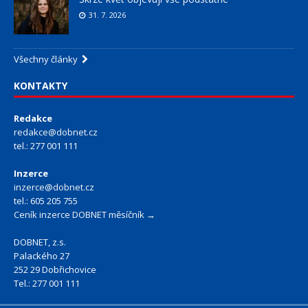
31. 7. 2026
Všechny články
KONTAKTY
Redakce
redakce@dobnet.cz
tel.: 277 001 111
Inzerce
inzerce@dobnet.cz
tel.: 605 205 755
Ceník inzerce DOBNET měsíčník →
DOBNET, z.s.
Palackého 27
252 29 Dobřichovice
Tel.: 277 001 111