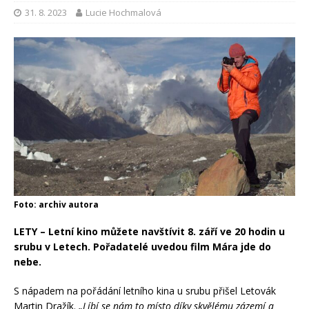
31. 8. 2023
Lucie Hochmalová
Foto: archiv autora
LETY – Letní kino můžete navštívit 8. září ve 20 hodin u
srubu v Letech. Pořadatelé uvedou film Mára jde do
nebe.
S nápadem na pořádání letního kina u srubu přišel Letovák
Martin Dražík.
„Líbí se nám to místo díky skvělému zázemí a