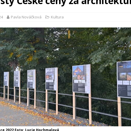
listy České ceny za architektu
24
Pavla Nováčková
Kultura
oce 2022 Foto: Lucie Hochmalová