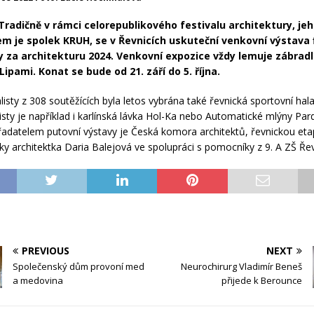
Tradičně v rámci celorepublikového festivalu architektury, je
m je spolek KRUH, se v Řevnicích uskuteční venkovní výstava f
 za architekturu 2024. Venkovní expozice vždy lemuje zábradl
 Lipami. Konat se bude od 21. září do 5. října.
listy z 308 soutěžících byla letos vybrána také řevnická sportovní hal
listy je například i karlínská lávka Hol-Ka nebo Automatické mlýny Par
adatelem putovní výstavy je Česká komora architektů, řevnickou etap
ky architektka Daria Balejová ve spolupráci s pomocníky z 9. A ZŠ Řev
PREVIOUS
NEXT
Společenský dům provoní med
Neurochirurg Vladimír Beneš
a medovina
přijede k Berounce