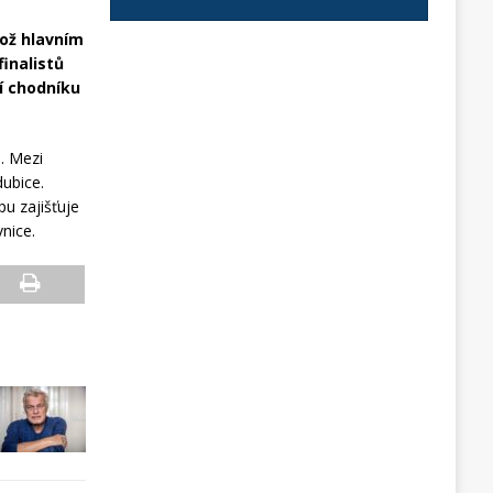
hož hlavním
inalistů
í chodníku
a. Mezi
dubice.
u zajišťuje
nice.