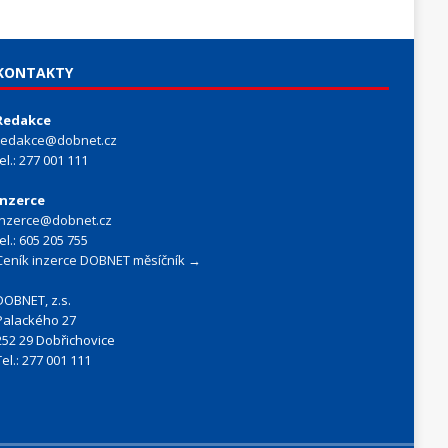
KONTAKTY
Redakce
redakce@dobnet.cz
tel.: 277 001 111
Inzerce
inzerce@dobnet.cz
tel.: 605 205 755
Ceník inzerce DOBNET měsíčník →
DOBNET, z.s.
Palackého 27
252 29 Dobřichovice
Tel.: 277 001 111