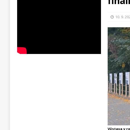
fina
10. 9. 20
Výstava v r