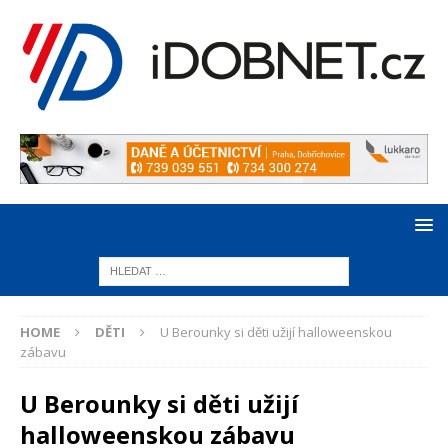
HOME
DĚTI
U Berounky si děti užijí halloweenskou
zábavu
U Berounky si děti užijí
halloweenskou zábavu