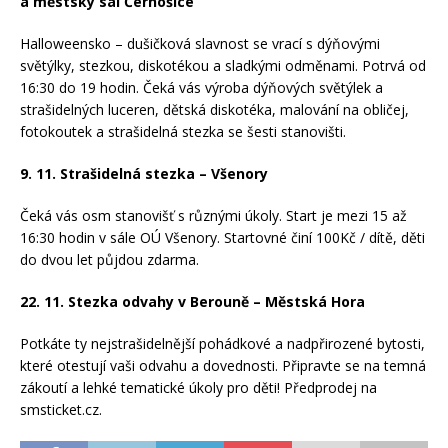
a městský sál Černošice
Halloweensko – dušičková slavnost se vrací s dýňovými
světýlky, stezkou, diskotékou a sladkými odměnami. Potrvá od
16:30 do 19 hodin. Čeká vás výroba dýňových světýlek a
strašidelných luceren, dětská diskotéka, malování na obličej,
fotokoutek a strašidelná stezka se šesti stanovišti.
9. 11. Strašidelná stezka – Všenory
Čeká vás osm stanovišť s různými úkoly. Start je mezi 15 až
16:30 hodin v sále OÚ Všenory. Startovné činí 100Kč / dítě, děti
do dvou let půjdou zdarma.
22. 11. Stezka odvahy v Berouně – Městská Hora
Potkáte ty nejstrašidelnější pohádkové a nadpřirozené bytosti,
které otestují vaši odvahu a dovednosti. Připravte se na temná
zákoutí a lehké tematické úkoly pro děti! Předprodej na
smsticket.cz.