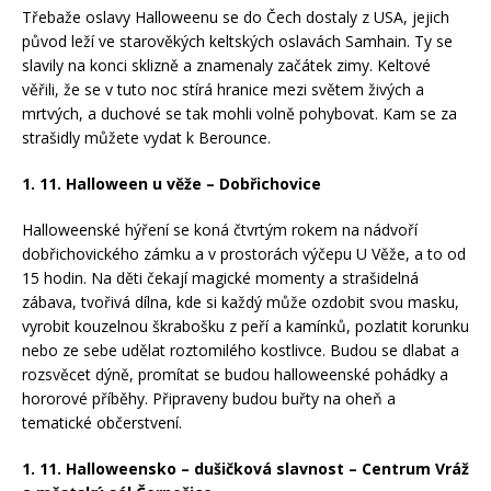
Třebaže oslavy Halloweenu se do Čech dostaly z USA, jejich
původ leží ve starověkých keltských oslavách Samhain. Ty se
slavily na konci sklizně a znamenaly začátek zimy. Keltové
věřili, že se v tuto noc stírá hranice mezi světem živých a
mrtvých, a duchové se tak mohli volně pohybovat. Kam se za
strašidly můžete vydat k Berounce.
1. 11. Halloween u věže –
Dobřichovice
Halloweenské hýření se koná čtvrtým rokem na nádvoří
dobřichovického zámku a v prostorách výčepu U Věže, a to od
15 hodin. Na děti čekají magické momenty a strašidelná
zábava, tvořivá dílna, kde si každý může ozdobit svou masku,
vyrobit kouzelnou škrabošku z peří a kamínků, pozlatit korunku
nebo ze sebe udělat roztomilého kostlivce. Budou se dlabat a
rozsvěcet dýně, promítat se budou halloweenské pohádky a
hororové příběhy. Připraveny budou buřty na oheň a
tematické občerstvení.
1. 11. Halloweensko – dušičková slavnost – Centrum Vráž