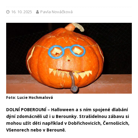
16. 10. 2025
Pavla Nováčková
Foto: Lucie Hochmalová
DOLNÍ POBEROUNÍ – Halloween a s ním spojené dlabání
dýní zdomácněli už i u Berounky. Strašidelnou zábavu si
mohou užít děti například v Dobřichovicích, Černošicích,
Všenorech nebo v Berouně.