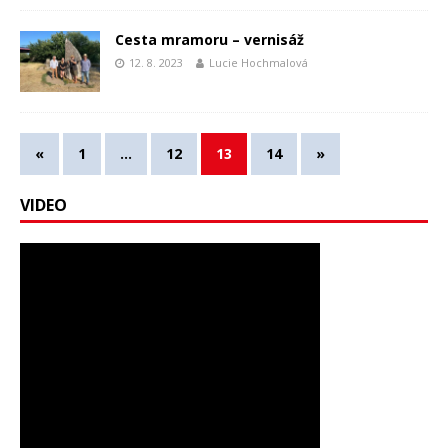
Cesta mramoru – vernisáž
12. 8. 2023
Lucie Hochmalová
«
1
…
12
13
14
»
VIDEO