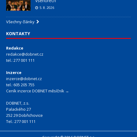
Všenorech
5. 8. 2026
Všechny články
KONTAKTY
Redakce
redakce@dobnet.cz
tel.: 277 001 111
Inzerce
inzerce@dobnet.cz
tel.: 605 205 755
Ceník inzerce DOBNET měsíčník →
DOBNET, z.s.
Palackého 27
252 29 Dobřichovice
Tel.: 277 001 111