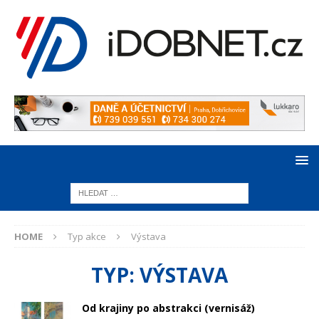
HOME
Typ akce
Výstava
TYP:
VÝSTAVA
Od krajiny po abstrakci (vernisáž)