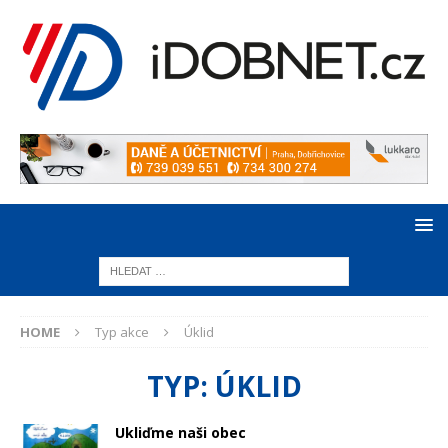
HOME
Typ akce
Úklid
TYP:
ÚKLID
Ukliďme naši obec